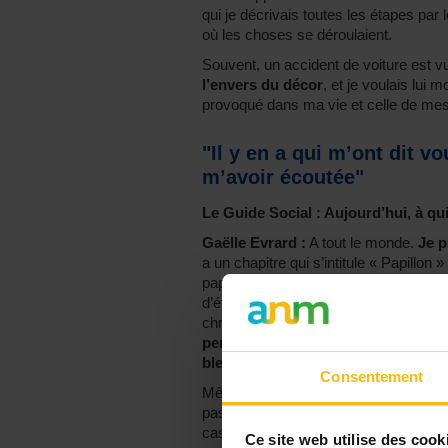
qui je décrivais toutes les étapes par
où les choses se déroulaient.
Souvent, un accident de voiture est 
l’envers du décor
, et je voulais lui
provoqué dans ma vie et celle de me
"Il y en a qui m’ont dit v
m’avoir écoutée"
Le Guide Social : Aujourd’hui, à qui
Gaëlle Evrard :
A tout le monde.
Je p
a un chapitre qui s’intitule « Papill
papillon, à un phénix, mais avant de de
d’étapes ! Le cœur du livre, c’est tou
chrysalide. Je voulais parler de toute
personne ont été touchées, toute mo
blessée, une victime
.
Consentement
Même ma mère, qui était l’une des per
pas que j’avais autant souffert. Mon l
cas c’est ce que j’ai tenté de faire.
Ce site web utilise des cook