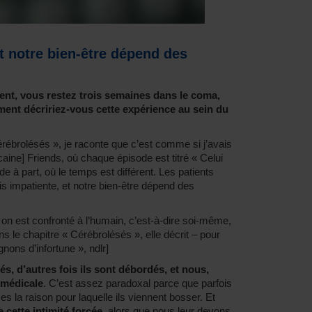
et notre bien-être dépend des
ent, vous restez trois semaines dans le coma,
ment décririez-vous cette expérience au sein du
rébrolésés », je raconte que c’est comme si j’avais
caine] Friends, où chaque épisode est titré « Celui
 à part, où le temps est différent. Les patients
is impatiente, et notre bien-être dépend des
 on est confronté à l’humain, c’est-à-dire soi-même,
ns le chapitre « Cérébrolésés », elle décrit – pour
ons d’infortune », ndlr]
és, d’autres fois ils sont débordés, et nous,
 médicale
. C’est assez paradoxal parce que parfois
 la raison pour laquelle ils viennent bosser. Et
 cette intimité forcée
, alors que nous leur devons