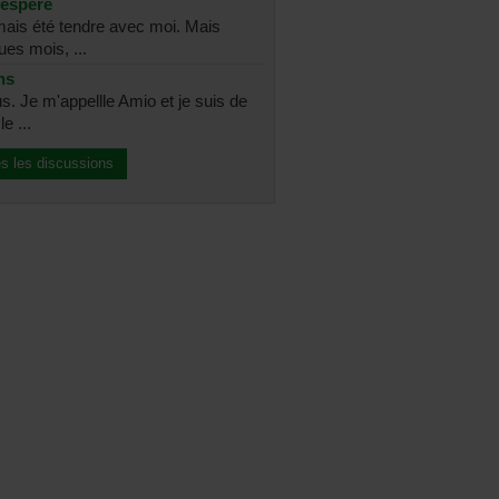
sespéré
amais été tendre avec moi. Mais
ues mois, ...
ns
s. Je m'appellle Amio et je suis de
e ...
es les discussions