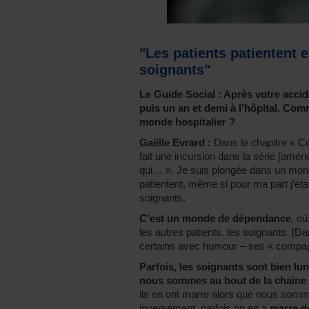
"Les patients patientent 
soignants"
Le Guide Social : Après votre accid
puis un an et demi à l’hôpital. Com
monde hospitalier ?
Gaëlle Evrard :
Dans le chapitre « Cé
fait une incursion dans la série [améri
qui… ». Je suis plongée dans un monde
patientent, même si pour ma part j’éta
soignants.
C’est un monde de dépendance
, où
les autres patients, les soignants. [Da
certains avec humour – ses « compagn
Parfois, les soignants sont bien lun
nous sommes au bout de la chaine
ils en ont marre alors que nous sommes
inversement, parfois on en a
marre de