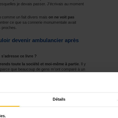
 lesquelles je devais passer. J’écrivais au moment
vu comme un fait divers mais
on ne voit pas
 montrer ce que sa connerie monumentale avait
s proches.
ouloir devenir ambulancier après
 s’adresse ce livre ?
rends toute la société et moi-même à partie
. Il y
on » parce que beaucoup de gens m’ont comparé à un
venir ce papillon il faut passer par tellement
t ce combat caché pour tenter de sortir de cette
s ces années horribles.
Toutes les sphères de ma
n intimité a été broyée et c’est ça être une
Détails
sonnes les plus proches, m’a dit qu’elle ne savait
ivre lève le voile sur beaucoup de choses, en tout
ies.