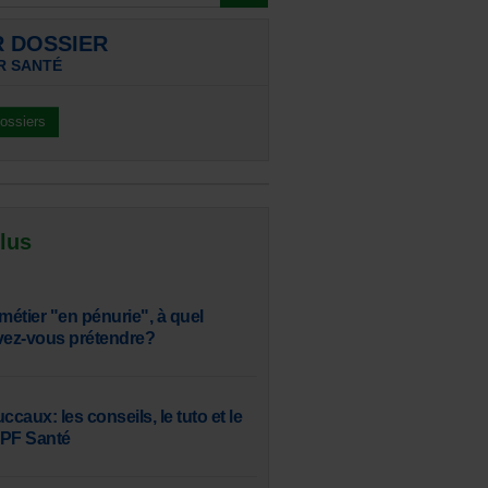
R DOSSIER
R SANTÉ
dossiers
 lus
, métier "en pénurie", à quel
vez-vous prétendre?
aux: les conseils, le tuto et le
SPF Santé