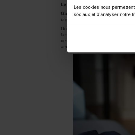
Le Guide Social : Ce livre est aussi 
Les cookies nous permettent d
Gaëlle Evrard :
Il ouvre le débat et j’
sociaux et d'analyser notre tr
unique, je ne
suis pas LA voix du ha
Un accident de voiture peut arriver à
la société. Avant les fêtes de fin d’an
des jeunes, avec mon bagou, ça les imp
ambulancier après m’avoir écoutée. C’