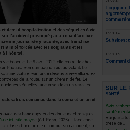
08/09/14
Logopède, k
ergothérap
comme rému
et demi d’hospitalisation et des séquelles à vie.
15/01/14
t sur l’accident provoqué par un chauffard ivre
Subsides: c
ncienne journaliste y raconte, avec franchise
’intimité forcée avec les soignants et les
à l’hôpital.
13/07/15
Comment de
vie bascule. Le 9 avril 2012, elle rentre de chez
fêter Pâques. Son compagnon est au volant. Le
squ’une voiture leur fonce dessus à vive allure, les
contrebas de la route, sur un chemin de fer.
Le
ec quelques séquelles, une amende et un retrait de
SUR LE
SANTÉ
,
restera trois semaines dans le coma et un an et
Avis recher
santé menta
ours avec des handicaps et des douleurs chroniques.
Bonjour à to
’une intimité broyée
(éd. Echo, 2026) – l’ancienne
thèse de ...
franchise et une pointe d’humour son accident, sa