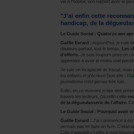
vie à l’hôpital, son rapport avec le p
"J’ai enfin cette reconna
handicap, de la dégueulass
Le Guide Social : Quatorze ans aprè
Gaëlle Evrard :
Aujourd’hui, je suis ma
douleurs partout, tout le temps.
Les c
d’efforts
. Je suis toujours prise en 
apprendre à avoir le moins mal possib
Je suis en incapacité de travail, mais
les enfants et d’écriture [son site :
Bla
journalisme n’est jamais très loin.
Enfin, en ce moment je fais des présen
travers les lecteurs, j’ai enfin cette
re
de la dégueulasserie de l’affaire
. Ce
Le Guide Social : Pourquoi avoir vou
Gaëlle Evrard :
J’ai commencé à écrir
pensais pas en faire un livre. C’était
Cela s’appelait « Lettre à mon bourrea