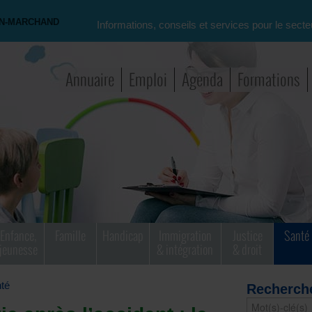
ON-MARCHAND
Informations, conseils et services pour le secte
Annuaire
Emploi
Agenda
Formations
Enfance,
Famille
Handicap
Immigration
Justice
Santé
jeunesse
& intégration
& droit
té
Recherch