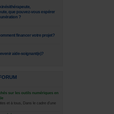
inésithérapeute,
eute, que pouvez-vous espérer
nération ?
omment financer votre projet?
venir aide-soignant(e)?
 FORUM
chés sur les outils numériques en
le
utes et à tous, Dans le cadre d'une