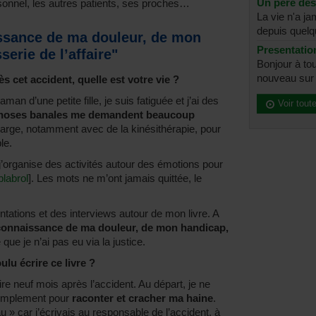
Un père dé
ersonnel, les autres patients, ses proches…
La vie n'a j
depuis quelq
issance de ma douleur, de mon
Presentatio
erie de l’affaire"
Bonjour à tou
nouveau sur l
s cet accident, quelle est votre vie ?
man d’une petite fille, je suis fatiguée et j’ai des
Voir tout
hoses banales me demandent beaucoup
charge, notamment avec de la kinésithérapie, pour
le.
 j’organise des activités autour des émotions pour
blabrol
]. Les mots ne m’ont jamais quittée, le
tations et des interviews autour de mon livre. A
connaissance de ma douleur, de mon handicap,
 que je n’ai pas eu via la justice.
lu écrire ce livre ?
e neuf mois après l’accident. Au départ, je ne
 simplement pour
raconter et cracher ma haine
.
u » car j’écrivais au responsable de l’accident, à