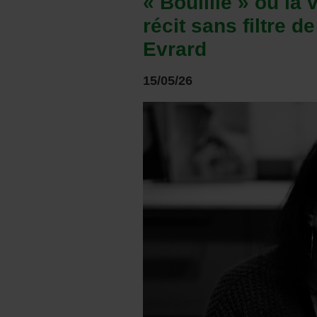
« Bouillie » ou la 
récit sans filtre d
Evrard
15/05/26