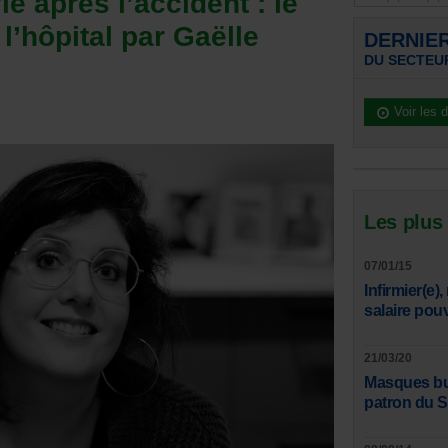
vie après l’accident : le
e l’hôpital par Gaëlle
DERNIE
DU SECTEU
Voir les 
Les plus
07/01/15
Infirmier(e)
salaire pou
21/03/20
Masques bucc
patron du 