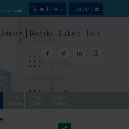
Connectez-vous
Inscrivez-vous
ur associatif
Annonces
Bénévolat
Etudiants
Forum
Santé
Seniors
Gestion
mentale
& aînés
& finances
er