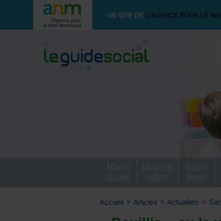
UN SITE DE
L'AGENCE POUR LE N
Affaires
Education,
Travail,
sociales
culture
emploi
Accueil
>
Articles
>
Actualités
>
San