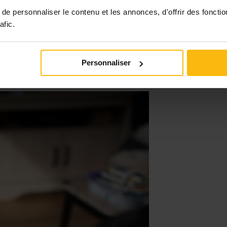
un outil de sensibilisation.
e personnaliser le contenu et les annonces, d'offrir des fonctio
en suis super contente. Bien sûr, je n’ai pas la parole
afic.
ndicap, mais je suis une voix du handicap
.
 tout moment, à tout âge, dans toutes les sphères de
née, je vais dans les écoles et lorsque je parle avec
Personnaliser
acte. Il y en a qui m’ont dit vouloir devenir
est gai.