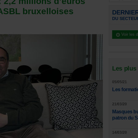
 2,2 millions d’euros
 ASBL bruxelloises
DERNIE
DU SECTEU
Voir les 
Les plus
05/05/21
Les formati
21/03/20
Masques bucc
patron du 
14/03/20