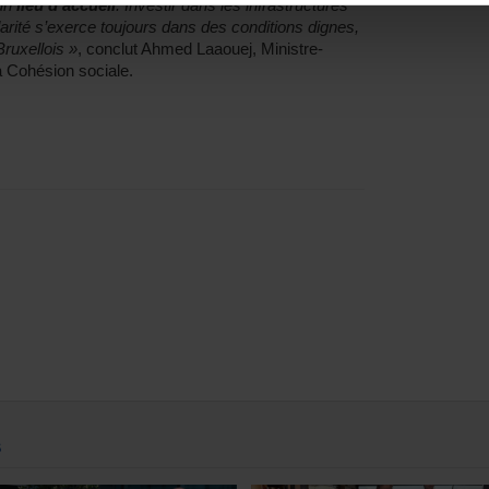
 un
lieu d’accueil
. Investir dans les infrastructures
arité s’exerce toujours dans des conditions dignes,
ruxellois »
, conclut Ahmed Laaouej, Ministre-
a Cohésion sociale.
S