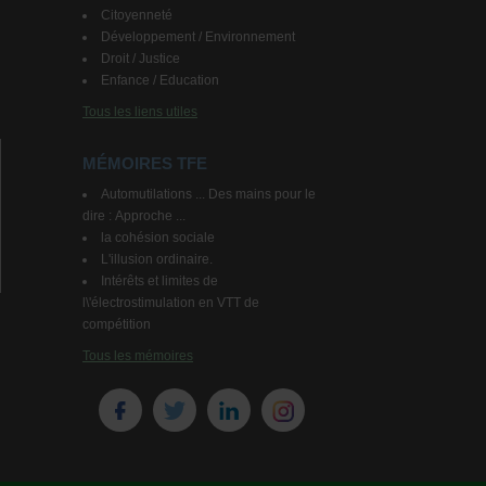
Citoyenneté
Développement / Environnement
Droit / Justice
Enfance / Education
Tous les liens utiles
MÉMOIRES TFE
Automutilations ... Des mains pour le
dire : Approche ...
la cohésion sociale
L'illusion ordinaire.
Intérêts et limites de
l\'électrostimulation en VTT de
compétition
Tous les mémoires