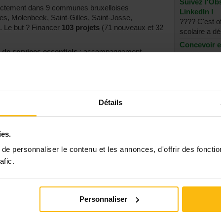
Suivez l'Obs
directement dans 9 communes bruxelloises
LinkedIn !
les, Molenbeek, Saint-Gilles, Saint-Josse,
???? C'est of
). Le but ? Financer
103 projets
(71 nouveaux et 32
scolaire a dé
Concevoir e
 de services essentiels
: accompagnement
scolaire
a jeunesse, inclusion numérique et accès aux droits.
Vous interve
 sont le cœur battant de la solidarité à Bruxelles.
renforcer vos
, nous refusons l’austérité sur le terrain. Nous
services aux familles et aux publics fragilisés »
,
Voir tout
Détails
ion : 40 ASBL bruxelloises menacées par
ies.
aux dignes : 300.000 euros
e personnaliser le contenu et les annonces, d'offrir des fonctio
afic.
rojets « Infrastructure et investissement 2026 ».
aux ASBL agréées d’obtenir
jusqu’à 10.000 euros
curiser les infrastructures et améliorer
Personnaliser
en situation de handicap
.