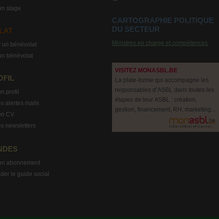
un stage
CARTOGRAPHIE POLITIQUE
DU SECTEUR
LAT
Ministres en charge et compétences
 un bénévolat
un bénévolat
VISITEZ MONASBL.BE
OFIL
La plate-forme qui accompagne les
responsables d’ASBL dans toutes les
n profil
étapes de leur ASBL : création,
s alertes mails
gestion, financement, RH, marketing...
on CV
s newsletters
NDES
on abonnement
r le guide social