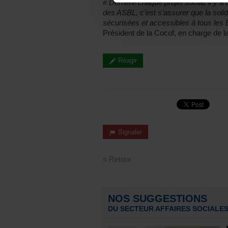
« Derrière chaque projet social, il y a
des ASBL, c’est s’assurer que la solid
sécurisées et accessibles à tous les B
Président de la Cocof, en charge de l
Réagir
Signaler
« Retour
NOS SUGGESTIONS
DU SECTEUR AFFAIRES SOCIALE