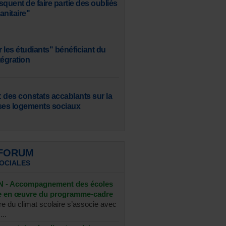
squent de faire partie des oubliés
sanitaire"
 les étudiants" bénéficiant du
tégration
 des constats accablants sur la
ses logements sociaux
 FORUM
SOCIALES
- Accompagnement des écoles
se en œuvre du programme-cadre
re du climat scolaire s’associe avec
...