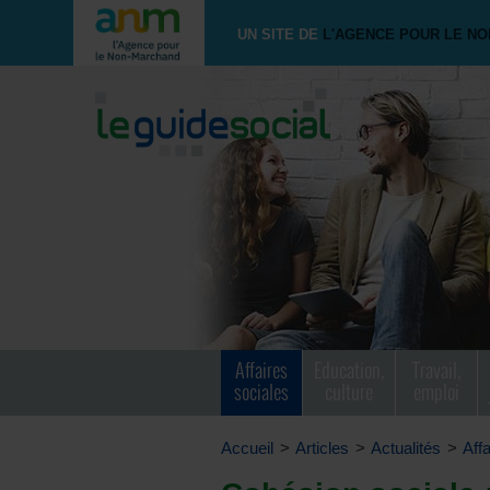
UN SITE DE
L'AGENCE POUR LE N
Affaires
Education,
Travail,
sociales
culture
emploi
Accueil
>
Articles
>
Actualités
>
Aff