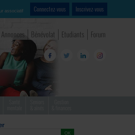
Connectez-vous
Inscrivez-vous
ur associatif
Annonces
Bénévolat
Etudiants
Forum
Santé
Seniors
Gestion
mentale
& aînés
& finances
er