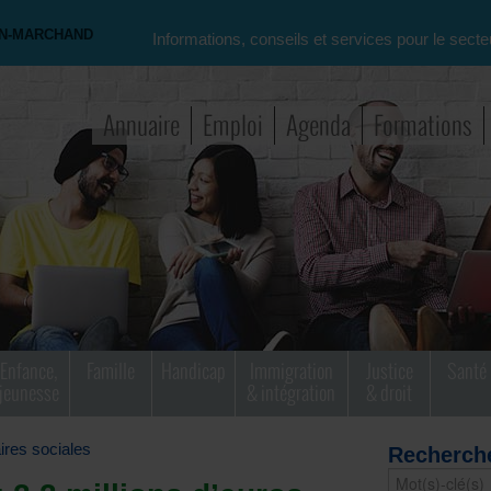
ON-MARCHAND
Informations, conseils et services pour le secte
Annuaire
Emploi
Agenda
Formations
Enfance,
Famille
Handicap
Immigration
Justice
Santé
jeunesse
& intégration
& droit
aires sociales
Recherch