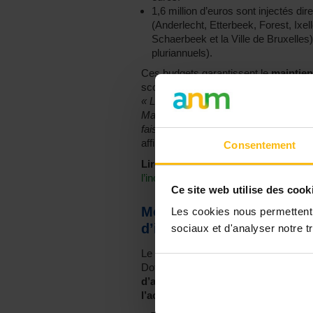
1,6 million d’euros sont injectés 
(Anderlecht, Etterbeek, Forest, Ixel
Schaerbeek et la Ville de Bruxelles
pluriannuels).
Ces budgets garantissent le
maintien
scolaire, alphabétisation, soutien à l
« Les associations de cohésion sociale
Malgré un contexte budgétaire difficile
faisons le choix fort de préserver les 
affirme Ahmed Laaouej.
Consentement
Lire aussi :
Secteur social sous tens
l’incertitude budgétaire
Ce site web utilise des cook
Mobilisation pour des loc
Les cookies nous permettent d
d’investissements
sociaux et d'analyser notre tr
Le Collège lance également l’appel à p
Doté de 300.000 euros, il permettra 
d’aide pour rénover leurs locaux, sé
l’accessibilité pour les personnes 