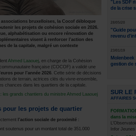
"Les SDF ri
de la crise 
associations bruxelloises, la Cocof débloque
28/05/20
outenir les projets de cohésion sociale en 2026.
"Guide pour
que, alphabétisation ou encore rénovation de
revenu d'in
plémentaires visent à renforcer l’action des
s de la capitale, malgré un contexte
23/01/19
Molenbeek :
dent
Ahmed Laaouej
, en charge de la Cohésion
gestion de 
n communautaire française (COCOF) a validé une
d’euros pour l’année 2026
. Cette série de décisions
ations de terrain, actrices clés du vivre-ensemble,
 des chances dans les quartiers de la capitale.
SUR LE
s : les grands chantiers du ministre Ahmed Laaouej
AFFAIRES 
 pour les projets de quartier
FORMATION 
dans la mi
rectement
l’action sociale de proximité
:
L’Observatoi
nt soutenus pour un montant total de 351.000
Infor Jeunes 