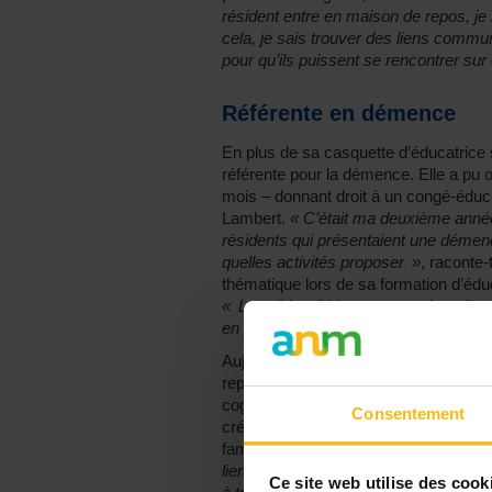
résident entre en maison de repos, je l
cela, je sais trouver des liens commun
pour qu’ils puissent se rencontrer sur
Référente en démence
En plus de sa casquette d’éducatrice
référente pour la démence. Elle a pu o
mois – donnant droit à un congé-éduc
Lambert.
« C’était ma deuxième année 
résidents qui présentaient une démence
quelles activités proposer »
, raconte-
thématique lors de sa formation d’éduca
« Le métier d’éducateur touche tellem
en profondeur »
, explique-t-elle.
Aujourd’hui, Nina George est la resp
repos dans laquelle elle travaille et q
cognitifs (maladie d’Alzheimer, Parkin
Consentement
créer des ponts à travers des activité
famille :
« Je leur explique la maladie,
lien à cause de la démence alors je vai
Ce site web utilise des cook