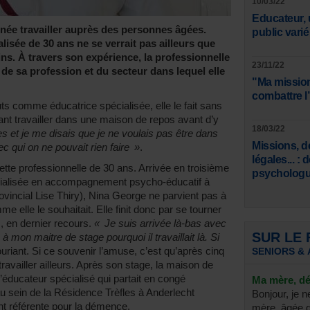
10/03/22
Educateur, 
inée travailler auprès des personnes âgées.
public varié
lisée de 30 ans ne se verrait pas ailleurs que
ns. À travers son expérience, la professionnelle
23/11/22
 de sa profession et du secteur dans lequel elle
"Ma mission
combattre l
 comme éducatrice spécialisée, elle le fait sans
stant travailler dans une maison de repos avant d’y
18/03/22
es et je me disais que je ne voulais pas être dans
Missions, d
 qui on ne pouvait rien faire »
.
légales... :
ette professionnelle de 30 ans. Arrivée en troisième
psycholog
cialisée en accompagnement psycho-éducatif à
rovincial Lise Thiry), Nina George ne parvient pas à
me elle le souhaitait. Elle finit donc par se tourner
, en dernier recours.
« Je suis arrivée là-bas avec
SUR LE
on maitre de stage pourquoi il travaillait là. Si
souriant. Si ce souvenir l’amuse, c’est qu’après cinq
SENIORS & 
 travailler ailleurs. Après son stage, la maison de
éducateur spécialisé qui partait en congé
Ma mère, dé
 au sein de la Résidence Trèfles à Anderlecht
Bonjour, je n
nt référente pour la démence.
mère, âgée d