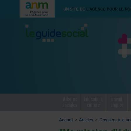
UN SITE DE
L'AGENCE POUR LE N
Affaires
Education,
Travail,
sociales
culture
emploi
Accueil
>
Articles
>
Dossiers à la un