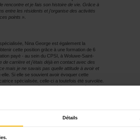
e rencontre et je fais son histoire de vie. Grâce à
s entre les résidents et j’organise des activités
 ces points »
.
 spécialisée, Nina George est également la
btenir cette position grâce à une formation de 6
ation payé - au sein du CPSI, à Woluwe-Saint-
de carrière et j’étais déjà en contact avec des
 mais je ne savais pas quelle attitude à avoir et
t-elle. Si elle se souvient avoir évoquer cette
trice spécialisée, celle-ci a toutefois été survolée.
ent de secteurs qu’on ne sait jamais tous les voir
onsable des deux unités protégées de la maison de
ui accueillent des personnes souffrant de troubles
son...). Là aussi, l’éducatrice a pour mission de
Détails
s au sein de la résidence mais aussi avec la
 je dédramatise. Parfois, les proches ont perdu le
s les aider à rencontrer leur parent. Cela peut être
ies.