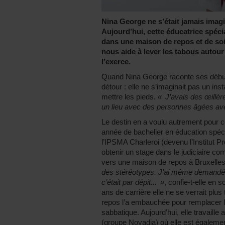
Nina George ne s’était jamais imag
Aujourd’hui, cette éducatrice spécia
dans une maison de repos et de soi
nous aide à lever les tabous autour
l’exerce.
Quand Nina George raconte ses débuts
détour : elle ne s’imaginait pas un in
mettre les pieds.
« J’avais des œillèr
un lieu avec des personnes âgées avec
Le destin en a voulu autrement pour c
année de bachelier en éducation spé
l’IPSMA Charleroi (devenu l’Institut P
obtenir un stage dans le judiciaire com
vers une maison de repos à Bruxelles
des stéréotypes. J’ai même demandé à m
c’était par dépit... »
, confie-t-elle en 
ans de carrière elle ne se verrait plus
repos l’a embauchée pour remplacer l’
sabbatique. Aujourd’hui, elle travaille
(groupe Novadia) où elle est égaleme