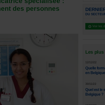
catrice spécialisée :
ment des personnes
DERNIE
DU SECTEUR
Voir les 
Les plus
12/12/22
Quelle form
en Belgique
30/11/22
Quel est le 
Belgique ?