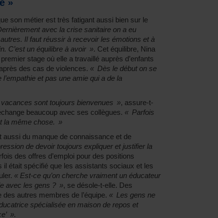
e »
ue son métier est très fatigant aussi bien sur le
ernièrement avec la crise sanitaire on a eu
tres. Il faut réussir à recevoir les émotions et à
n. C’est un équilibre à avoir »
. Cet équilibre, Nina
remier stage où elle a travaillé auprès d’enfants
 après des cas de violences.
« Dès le début on se
de l’empathie et pas une amie qui a de la
 vacances sont toujours bienvenues »
, assure-t-
ge échange beaucoup avec ses collègues.
« Parfois
nt la même chose. »
ient aussi du manque de connaissance et de
pression de devoir toujours expliquer et justifier la
arfois des offres d’emploi pour des positions
il était spécifié que les assistants sociaux et les
uler.
« Est-ce qu’on cherche vraiment un éducateur
lle avec les gens ? »
, se désole-t-elle. Des
 des autres membres de l’équipe.
« Les gens ne
éducatrice spécialisée en maison de repos et
ce’ ».