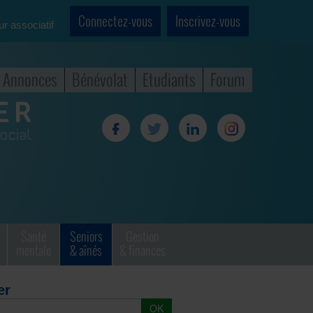
Connectez-vous
Inscrivez-vous
ur associatif
Annonces
Bénévolat
Etudiants
Forum
Santé
Seniors
Gestion
mentale
& aînés
& finances
er