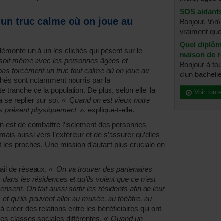
SOS aidant
 un truc calme où on joue au
Bonjour, \r\n
vraiment quoi
Quel diplôme
démonte un à un les clichés qui pèsent sur le
maison de 
re soit même avec les personnes âgées et
Bonjour à to
as forcément un truc tout calme où on joue au
d'un bachelier
chés sont notamment nourris par la
tranche de la population. De plus, selon elle, la
Voir tout
se replier sur soi.
« Quand on est vieux notre
ns présent physiquement »
, explique-t-elle.
ion est de combattre l’isolement des personnes
mais aussi vers l’extérieur et de s’assurer qu’elles
et les proches. Une mission d’autant plus cruciale en
ail de réseaux.
« On va trouver des partenaires
r dans les résidences et qu’ils voient que ce n’est
ent. On fait aussi sortir les résidents afin de leur
 et qu’ils peuvent aller au musée, au théâtre, au
à créer des relations entre les bénéficiaires qui ont
des classes sociales différentes.
« Quand un