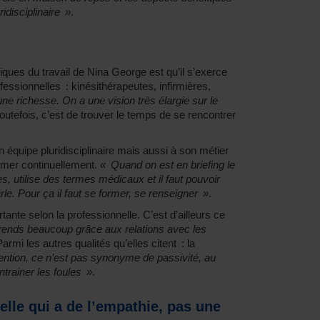
ridisciplinaire »
.
tiques du travail de Nina George est qu’il s’exerce
fessionnelles : kinésithérapeutes, infirmières,
ne richesse. On a une vision très élargie sur le
é toutefois, c’est de trouver le temps de se rencontrer
 en équipe pluridisciplinaire mais aussi à son métier
ormer continuellement.
« Quand on est en briefing le
s, utilise des termes médicaux et il faut pouvoir
le. Pour ça il faut se former, se renseigner »
.
tante selon la professionnelle. C’est d’ailleurs ce
ends beaucoup grâce aux relations avec les
armi les autres qualités qu’elles citent : la
ention, ce n’est pas synonyme de passivité, au
ntrainer les foules »
.
elle qui a de l’empathie, pas une