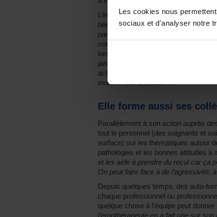
à travers une musique qui provoque u
Les cookies nous permettent d
L’impact que Nina George parvient à a
sociaux et d'analyser notre tr
bénéficiaires.
« Parfois un résident qu
parce qu’il sent que vous lui voulez d
compte qu’on a réussi à entrer dans s
lorsqu’elle a quitté son premier poste.
jamais ont décidé de traverser la rue, l
acheter un cadeau de départ.
« Cela m
montrer leur affection »
.
Elle forme aussi ses coll
Parallèlement à son action auprès de
tout le personnel (des soignants et s
surface) sur les thématiques autour de
pathologies et les bonnes attitudes à 
et les aide à prendre du recul car ça p
On peut faire face à de l’agressivité, 
Depuis quelques temps, des auto-form
chaque professionnel ou professionnell
quelque chose à l’équipe peut donner
l’ergothérapeute en a fait une sur so