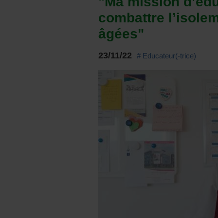
"Ma mission d’édu
combattre l’isole
âgées"
23/11/22
# Educateur(-trice)