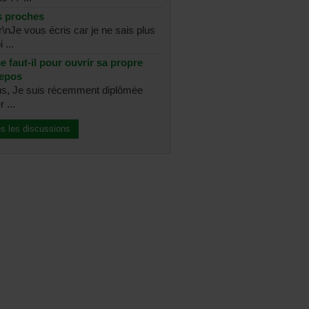
s proches
\r\nJe vous écris car je ne sais plus
 ...
 faut-il pour ouvrir sa propre
repos
us, Je suis récemment diplômée
 ...
es les discussions