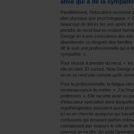
amie qui a de la sympathi
Parallèlement, l’éducatrice reconnait q
plan physique que psychologique.
« D
beaucoup de décès les uns après les au
prendre du recul tout en restant humai
George en a pris conscience dès son p
abandonnés ou éloignés des familles
dit ‘je suis une professionnelle qui a 
sympathie »
.
Pour réussir à prendre du recul,
« les
elle en riant. Et surtout, Nina Geor
on ne se rend pas compte qu’ils vive
Pour la professionnelle, la fatigue v
reconnaissance du métier.
« J’ai l’im
profession »
. Elle raconte avoir vu p
d’éducateur spécialisé dans lesquelles 
ergothérapeutes pouvaient aussi post
ici ou on cherche quelqu’un qui travai
confusions qui émanent parfois même
connaissent pas toujours le rôle de l’
souvent on va dire ‘Ah voilà l’animatri