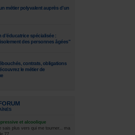
un métier polyvalent auprès d’un
 d’éducatrice spécialisée :
’isolement des personnes âgées"
ébouchés, contrats, obligations
 découvrez le métier de
ue
 FORUM
AÎNÉS
pressive et alcoolique
e sais plus vers qui me tourner... ma
e 77 ...