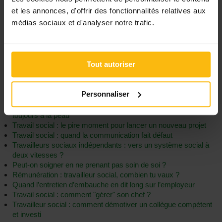
Quand l’éduc maltraite : "Je l’ai vu enfermer les enfants dans le
et les annonces, d'offrir des fonctionnalités relatives aux
noir..."
médias sociaux et d'analyser notre trafic.
Travail social : "Les meilleures pratiques de mes chefs"
L’après COVID : "Infirmière en milieu hospitalier, j’ai fait un pas
de côté"
Travail de nuit dans le secteur des soins : 5 conseils pour plus
Tout autoriser
d’équilibre
Travail social : le syndrome du super-héros
Secteur non-marchand : balayer devant sa porte...
Personnaliser
Travail social : vous avez dit piston ?
Travailler dans le social : ces clichés qui nous collent encore et
toujours à la peau
Travail social : le pire moment pour lancer un nouveau projet
Travail social : quand la communication fait défaut
Travailleurs sociaux indépendants : vers un système social à
deux vitesses ?
Peut-on soigner en ne prenant pas soin de soi ?
Rémunération : travailleur social, combien tu vaux ?
Quand l’entretien d’embauche en dit long sur l’employeur
Travail social : comment "gérer" son chef ?
Travailleur social : comment démotiver un collègue compétent
et investi