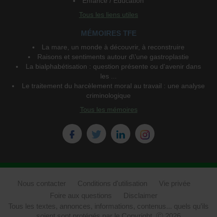
Enfance / Education
Tous les liens utiles
MÉMOIRES TFE
La mare, un monde à découvrir, à reconstruire
Raisons et sentiments autour d\'une gastroplastie
La bialphabétisation : question présente ou d'avenir dans
les ...
Le traitement du harcèlement moral au travail : une analyse
criminologique
Tous les mémoires
Nous contacter
Conditions d'utilisation
Vie privée
Foire aux questions
Disclaimer
Tous les textes, annonces, informations, contenus... quels qu’ils
soient sont protégés par le Copyright. Ⓒ 2026