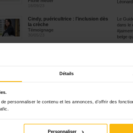
Fiche métier
Léonard 
18/09/23
Cindy, puéricultrice : l'inclusion dès
Le Guid
la crèche
dans le
Témoignage
#jaimem
30/05/23
belge qu
Puériculteur.rice : un métier au
Le puéri
contact des tout-petits
santé sp
Fiche métier
d'enfant
15/06/21
aussi bie
Détails
ies.
e personnaliser le contenu et les annonces, d'offrir des fonctio
afic.
Personnaliser