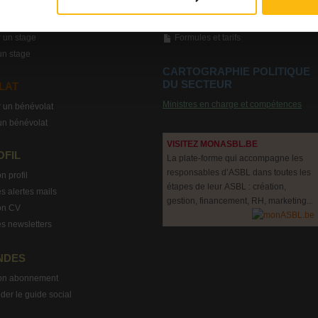
TARIFS
 un stage
Formules et tarifs
un stage
CARTOGRAPHIE POLITIQUE
DU SECTEUR
LAT
Ministres en charge et compétences
 un bénévolat
un bénévolat
VISITEZ MONASBL.BE
OFIL
La plate-forme qui accompagne les
responsables d’ASBL dans toutes les
n profil
étapes de leur ASBL : création,
s alertes mails
gestion, financement, RH, marketing...
on CV
s newsletters
NDES
on abonnement
r le guide social