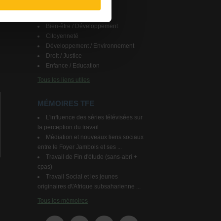
LIENS UTILES
Bien-être / Développement
Citoyenneté
Développement / Environnement
Droit / Justice
Enfance / Education
Tous les liens utiles
MÉMOIRES TFE
L'influence des séries télévisées sur
la perception du travail ...
Médiation et nouveaux liens sociaux
entre le Foyer Jambois et ses ...
Travail de Fin d'étude (sans-abri +
cpas)
Travail Social et les jeunes
originaires d\'Afrique subsaharienne ...
Tous les mémoires