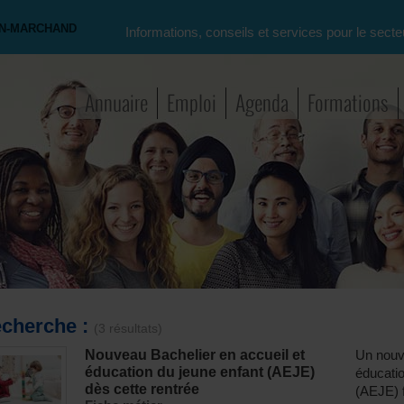
ON-MARCHAND
Informations, conseils et services pour le secte
Annuaire
Emploi
Agenda
Formations
cherche :
(3 résultats)
Nouveau Bachelier en accueil et
Un nouv
éducation du jeune enfant (AEJE)
éducatio
dès cette rentrée
(AEJE) f