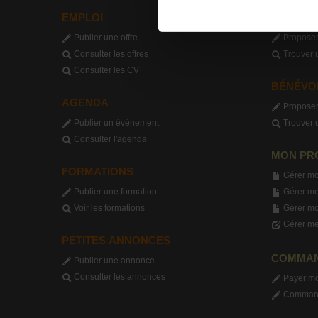
EMPLOI
STAGE
Publier une offre
Proposer
Consulter les offres
Trouver 
Consulter les CV
BÉNÉVO
AGENDA
Proposer
Publier un événement
Trouver 
Consulter l'agenda
MON PR
FORMATIONS
Gérer mo
Publier une formation
Gérer me
Voir les formations
Gérer m
Gérer me
PETITES ANNONCES
COMMA
Publier une annonce
Consulter les annonces
Payer m
Commande