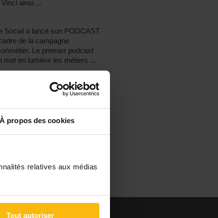
Vinci ainsi ...
e Social a lancé son PODCAST
 cadre de la campagne
onmétier. Le premier podcast
i met en lumière les métiers ...
culteur est un professionnel de
écialisé dans la prise en charge
s dès leur plus jeune âge, qui peut
n ...
À propos des cookies
nnalités relatives aux médias
Tout autoriser