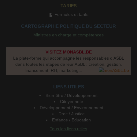
TARIFS
Formules et tarifs
CARTOGRAPHIE POLITIQUE DU SECTEUR
Ministres en charge et compétences
VISITEZ MONASBL.BE
La plate-forme qui accompagne les responsables d’ASBL
dans toutes les étapes de leur ASBL : création, gestion,
financement, RH, marketing...
LIENS UTILES
Bien-être / Développement
Citoyenneté
Développement / Environnement
Droit / Justice
Enfance / Education
Tous les liens utiles