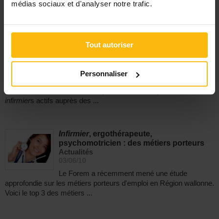
médias sociaux et d'analyser notre trafic.
sujet de la création ...
Art
infirmier
: inscriptions à la journée
Tout autoriser
Gérontologie
Actualités
25/05/10
Personnaliser
L'Association belge des praticiens de l'art
infirmier
et l'ASBL ComPAs, représentative des praticiens de l'Art
infirmier
s actifs auprès des ...
Infirmier
, ergothérapeute,
psychomotricien : des métiers porteurs
Actualités
03/06/10
Le Forem a récemment mené une étude
approfondie sur les métiers porteurs d'emploi en Région wallonne.
Voici le top 3 des métiers ...