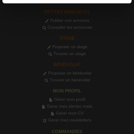
Voir les formations
PETITES ANNONCES
Publier une annonce
Consulter les annonces
STAGE
Proposer un stage
Trouver un stage
BÉNÉVOLAT
Proposer un bénévolat
Trouver un bénévolat
MON PROFIL
Gérer mon profil
Gérer mes alertes mails
Gérer mon CV
Gérer mes newsletters
COMMANDES