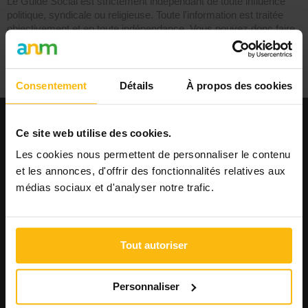
Le Guide Social est strictement indépendant de toute influence
politique, syndicale ou religieuse. Toute l'information est traitée
objectivement et en toute indépendance. Vous pouvez donc faire
confiance à guidesocial.be. La qualité et la rigueur du travail du
Guide Social depuis 46 ans est unanimement reconnue.
Consentement
Détails
À propos des cookies
Ce site web utilise des cookies.
EMPLOI
Les cookies nous permettent de personnaliser le contenu
Publier une offre
et les annonces, d'offrir des fonctionnalités relatives aux
Consulter les offres
médias sociaux et d'analyser notre trafic.
Consulter les CV
AGENDA
Publier un événement
Tout autoriser
Consulter l'agenda
FORMATIONS
Personnaliser
Publier une formation