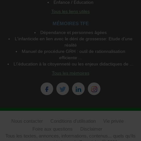
Enfance / Education
Tous les liens utiles
MÉMOIRES TFE
Dépendance et personnes âgées
L'infanticide en lien avec le déni de grossesse: Etude d'une
réalité
Manuel de procédure GRH : outil de rationnalisation
efficiente ...
L\'éducation à la citoyenneté ou les enjeux didactiques de ...
Tous les mémoires
Nous contacter
Conditions d'utilisation
Vie privée
Foire aux questions
Disclaimer
Tous les textes, annonces, informations, contenus... quels qu’ils