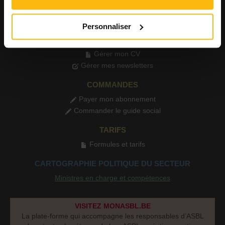
MON PROFIL
Personnaliser
Gérer mon profil
Gérer mes alertes mails
Gérer mon CV
Gérer mes newsletters
COMMANDES
Payer mon abonnement
Commander le guide social
TARIFS
Formules et tarifs
CARTOGRAPHIE POLITIQUE DU SECTEUR
Ministres en charge et compétences
VISITEZ MONASBL.BE
La plate-forme qui accompagne les responsables d’ASBL