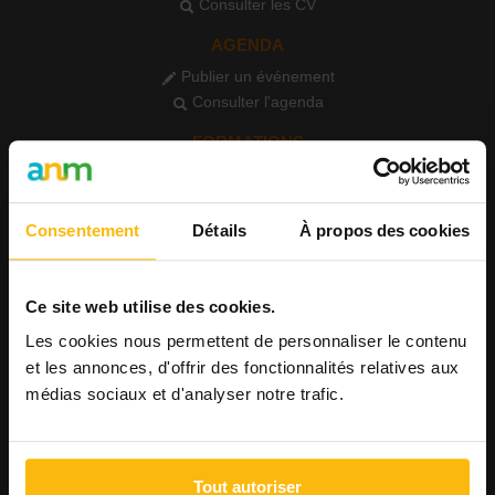
Consulter les CV
AGENDA
Publier un événement
Consulter l'agenda
FORMATIONS
Publier une formation
Voir les formations
Consentement
Détails
À propos des cookies
PETITES ANNONCES
Publier une annonce
Consulter les annonces
Ce site web utilise des cookies.
STAGE
Les cookies nous permettent de personnaliser le contenu
et les annonces, d'offrir des fonctionnalités relatives aux
Proposer un stage
Trouver un stage
médias sociaux et d'analyser notre trafic.
BÉNÉVOLAT
Proposer un bénévolat
Tout autoriser
Trouver un bénévolat