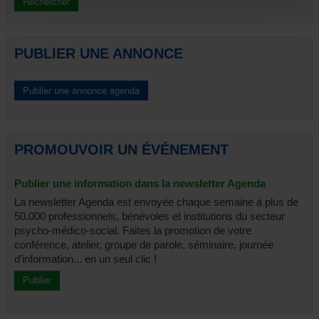
Journée d'information
Portes ouvertes
Rencontre-débat
PUBLIER UNE ANNONCE
Séminaire
Spectacle-débat
Symposium
Table ronde
Divers
Tous
PROMOUVOIR UN ÉVÉNEMENT
Publier une information dans la newsletter Agenda
La newsletter Agenda est envoyée chaque semaine à plus de
50.000 professionnels, bénévoles et institutions du secteur
psycho-médico-social. Faites la promotion de votre
conférence, atelier, groupe de parole, séminaire, journée
d'information... en un seul clic !
Publier