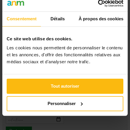
Brabant wallon
Hainaut
Liège
Consentement
Détails
À propos des cookies
Namur
Thèmes
Luxembourg
Toutes
Affaires sociales
Ce site web utilise des cookies.
Education, culture
Travail, emploi
Les cookies nous permettent de personnaliser le contenu
Enfance, jeunesse
et les annonces, d'offrir des fonctionnalités relatives aux
Famille
Types d'activité
médias sociaux et d'analyser notre trafic.
Handicap
Immigration & intégration
Apéro-débat
Justice & droit
Atelier
Santé
Ciné-débat
Santé mentale
Colloque
Tout autoriser
Seniors & aînés
Conférence
A partir du
Gestion & finances
Conférence en ligne-
Tous
Webinaire
Personnaliser
Congrès
Jusqu'au
Consultation
Exposition, Salon
Groupe de parole
Journée d'étude