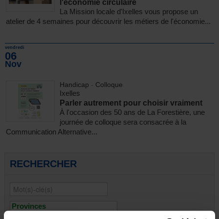
l'économie circulaire
La Mission locale d'Ixelles vous propose un
atelier de 4 semaines pour découvrir les métiers de l'économie...
vendredi
06
Nov
Handicap
-
Colloque
Ixelles
Parler autrement pour choisir vraiment
À l'occasion des 50 ans de La Forestière, une
journée de colloque sera consacrée à la
Communication Alternative...
RECHERCHER
Provinces
Bruxelles