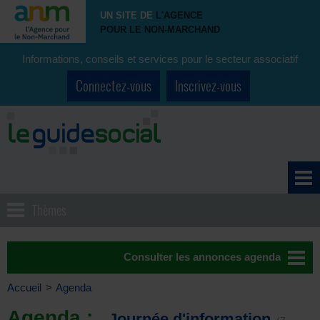
UN SITE DE
L'AGENCE
POUR LE NON-MARCHAND
Informations, conseils et services pour le secteur associatif
Connectez-vous
Inscrivez-vous
Thèmes
Consulter les annonces agenda
Accueil
>
Agenda
Agenda :
Journée d'information