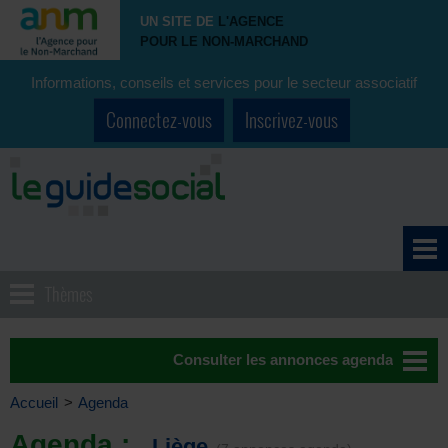
UN SITE DE
L'AGENCE
POUR LE NON-MARCHAND
Informations, conseils et services pour le secteur associatif
Connectez-vous
Inscrivez-vous
Thèmes
Consulter les annonces agenda
Accueil
>
Agenda
Agenda :
Liège