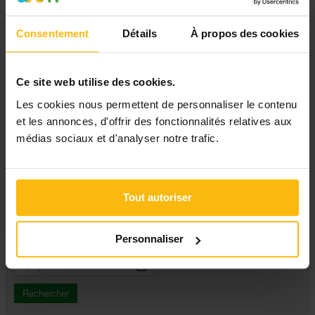
Hainaut
Liège
Namur
Consentement
Détails
À propos des cookies
Thèmes
Luxembourg
Toutes
Affaires sociales
Education, culture
Ce site web utilise des cookies.
Travail, emploi
Enfance, jeunesse
Les cookies nous permettent de personnaliser le contenu
Famille
et les annonces, d'offrir des fonctionnalités relatives aux
Types d'activité
Handicap
médias sociaux et d'analyser notre trafic.
Immigration & intégration
Apéro-débat
Justice & droit
Atelier
Santé
Ciné-débat
Santé mentale
Colloque
Seniors & aînés
Conférence
Tout autoriser
A partir du
Gestion & finances
Conférence en ligne-
Tous
Webinaire
Congrès
Personnaliser
Jusqu'au
Consultation
Exposition, Salon
Groupe de parole
Journée d'étude
Journée d'information