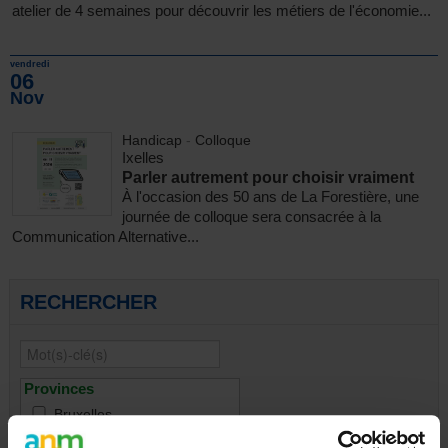
atelier de 4 semaines pour découvrir les métiers de l'économie...
vendredi
06
Nov
Handicap
-
Colloque
Ixelles
Parler autrement pour choisir vraiment
À l'occasion des 50 ans de La Forestière, une
journée de colloque sera consacrée à la
Communication Alternative...
RECHERCHER
Provinces
Bruxelles
Brabant wallon