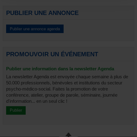
Portes ouvertes
Rencontre-débat
PUBLIER UNE ANNONCE
Séminaire
Spectacle-débat
Symposium
Table ronde
Divers
Tous
PROMOUVOIR UN ÉVÉNEMENT
Publier une information dans la newsletter Agenda
La newsletter Agenda est envoyée chaque semaine à plus de
50.000 professionnels, bénévoles et institutions du secteur
psycho-médico-social. Faites la promotion de votre
conférence, atelier, groupe de parole, séminaire, journée
d'information... en un seul clic !
Publier