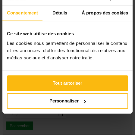
Hainaut
Liège
Consentement
Détails
À propos des cookies
Namur
Thèmes
Luxembourg
Toutes
Affaires sociales
Education, culture
Ce site web utilise des cookies.
Travail, emploi
Enfance, jeunesse
Les cookies nous permettent de personnaliser le contenu
Famille
et les annonces, d'offrir des fonctionnalités relatives aux
Types d'activité
Handicap
médias sociaux et d'analyser notre trafic.
Immigration & intégration
Apéro-débat
Justice & droit
Atelier
Santé
Ciné-débat
Santé mentale
Colloque
Tout autoriser
Seniors & aînés
Conférence
A partir du
Gestion & finances
Conférence en ligne-
Tous
Webinaire
Congrès
Personnaliser
Jusqu'au
Consultation
Exposition, Salon
Groupe de parole
Journée d'étude
Journée d'information