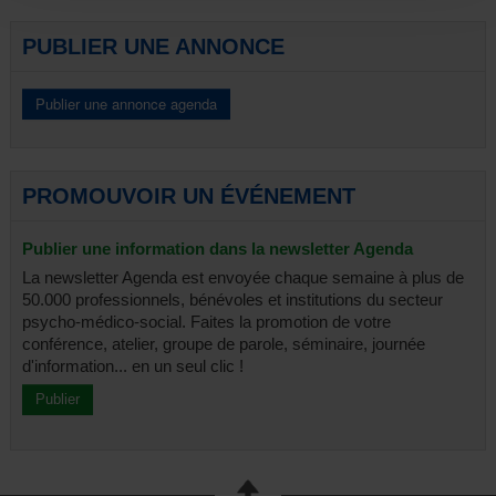
Portes ouvertes
Rencontre-débat
PUBLIER UNE ANNONCE
Séminaire
Spectacle-débat
Symposium
Table ronde
Divers
Tous
PROMOUVOIR UN ÉVÉNEMENT
Publier une information dans la newsletter Agenda
La newsletter Agenda est envoyée chaque semaine à plus de
50.000 professionnels, bénévoles et institutions du secteur
psycho-médico-social. Faites la promotion de votre
conférence, atelier, groupe de parole, séminaire, journée
d'information... en un seul clic !
Publier