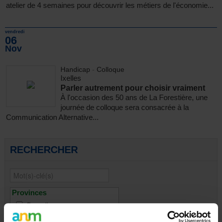
atelier de 4 semaines pour découvrir les métiers de l'économie...
vendredi
06
Nov
Handicap
-
Colloque
Ixelles
Parler autrement pour choisir vraiment
À l'occasion des 50 ans de La Forestière, une
journée de colloque sera consacrée à la
Communication Alternative...
RECHERCHER
Provinces
Bruxelles
Brabant wallon