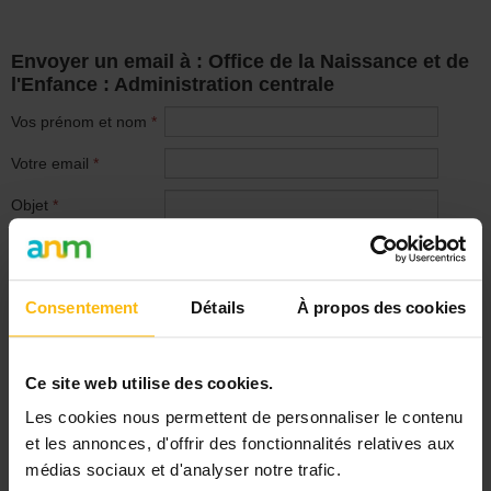
Envoyer un email à : Office de la Naissance et de
l'Enfance : Administration centrale
Vos prénom et nom
*
Votre email
*
Objet
*
Indiquez ici vos
motivations
*
Consentement
Détails
À propos des cookies
Ce site web utilise des cookies.
Envoyer
Les cookies nous permettent de personnaliser le contenu
et les annonces, d'offrir des fonctionnalités relatives aux
médias sociaux et d'analyser notre trafic.
Signaler