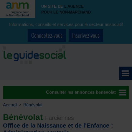
UN SITE DE
L'AGENCE
POUR LE NON-MARCHAND
Informations, conseils et services pour le secteur associatif
Connectez-vous
Inscrivez-vous
Consulter les annonces benevolat
Accueil
>
Bénévolat
Bénévolat
Farciennes
Office de la Naissance et de l'Enfance :