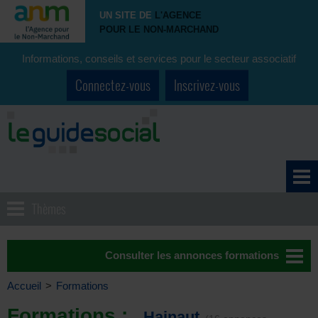
UN SITE DE
L'AGENCE
POUR LE NON-MARCHAND
Informations, conseils et services pour le secteur associatif
Connectez-vous
Inscrivez-vous
Thèmes
Consulter les annonces formations
Accueil
>
Formations
Formations :
Hainaut