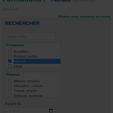
(16 annonces
formation)
Mettre mon annonce en avant
RECHERCHER
Provinces
Bruxelles
Brabant wallon
Hainaut
Liège
Namur
Thèmes
Luxembourg
Toutes
Affaires sociales
Education, culture
Travail, emploi
Enfance, jeunesse
Famille
A partir du
Handicap
Immigration & intégration