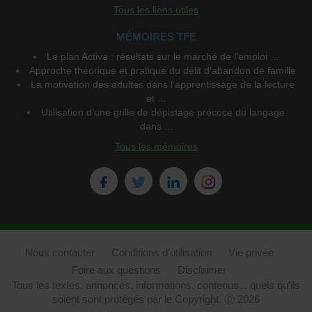
Tous les liens utiles
MÉMOIRES TFE
Le plan Activa : résultats sur le marché de l’emploi ...
Approche théorique et pratique du délit d'abandon de famille
La motivation des adultes dans l’apprentissage de la lecture
et ...
Utilisation d'une grille de dépistage précoce du langage
dans ...
Tous les mémoires
Nous contacter
Conditions d'utilisation
Vie privée
Foire aux questions
Disclaimer
Tous les textes, annonces, informations, contenus... quels qu’ils
soient sont protégés par le Copyright. Ⓒ 2026