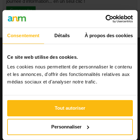
journée d'information... en un seul clic !
Commander
Consentement
Détails
À propos des cookies
EMPLOI
Ce site web utilise des cookies.
Publier une offre
Les cookies nous permettent de personnaliser le contenu
Consulter les offres
et les annonces, d'offrir des fonctionnalités relatives aux
Consulter les CV
médias sociaux et d'analyser notre trafic.
AGENDA
Publier un événement
Consulter l'agenda
Tout autoriser
FORMATIONS
Personnaliser
Publier une formation
Voir les formations