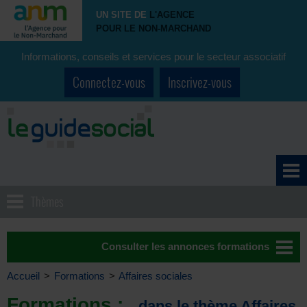
UN SITE DE
L'AGENCE
POUR LE NON-MARCHAND
Informations, conseils et services pour le secteur associatif
Connectez-vous
Inscrivez-vous
Thèmes
Consulter les annonces formations
Accueil
>
Formations
>
Affaires sociales
Formations :
dans le thème Affaires