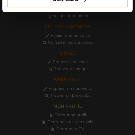
FORMATIONS
Publier une formation
Voir les formations
PETITES ANNONCES
Publier une annonce
Consulter les annonces
STAGE
Proposer un stage
Trouver un stage
BÉNÉVOLAT
Proposer un bénévolat
Trouver un bénévolat
MON PROFIL
Gérer mon profil
Gérer mes alertes mails
Gérer mon CV