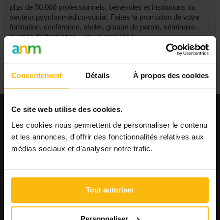
plus de 50.000 professionnels, bénévoles et institutions du
secteur psycho-médico-social. Faites la promotion de votre
formation, conférence, atelier, groupe de parole, séminaire,
journée d'information... en un seul clic !
Commander
Consentement
Détails
À propos des cookies
Ce site web utilise des cookies.
EMPLOI
Les cookies nous permettent de personnaliser le contenu
et les annonces, d'offrir des fonctionnalités relatives aux
Publier une offre
Consulter les offres
médias sociaux et d'analyser notre trafic.
Consulter les CV
AGENDA
Tout autoriser
Publier un événement
Consulter l'agenda
Personnaliser