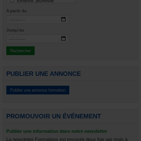
Enfance, jeunesse
Famille
A partir du
Handicap
Immigration & intégration
Justice & droit
Jusqu'au
Santé
Santé mentale
Seniors & aînés
Gestion & finances
Tous
PUBLIER UNE ANNONCE
PROMOUVOIR UN ÉVÉNEMENT
Publier une information dans notre newsletter
La newsletter Formations est envoyée deux fois par mois à