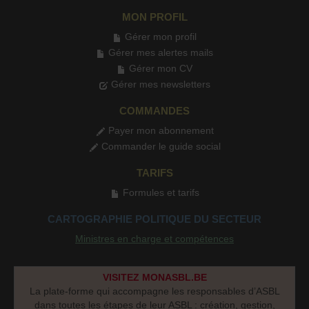
MON PROFIL
Gérer mon profil
Gérer mes alertes mails
Gérer mon CV
Gérer mes newsletters
COMMANDES
Payer mon abonnement
Commander le guide social
TARIFS
Formules et tarifs
CARTOGRAPHIE POLITIQUE DU SECTEUR
Ministres en charge et compétences
VISITEZ MONASBL.BE
La plate-forme qui accompagne les responsables d’ASBL
dans toutes les étapes de leur ASBL : création, gestion,