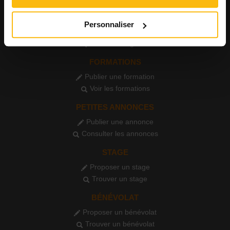
AGENDA
Personnaliser
Publier un événement
Consulter l'agenda
FORMATIONS
Publier une formation
Voir les formations
PETITES ANNONCES
Publier une annonce
Consulter les annonces
STAGE
Proposer un stage
Trouver un stage
BÉNÉVOLAT
Proposer un bénévolat
Trouver un bénévolat