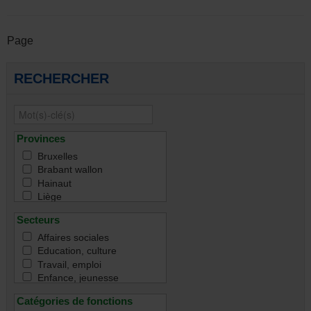
Page
RECHERCHER
Provinces
Bruxelles
Brabant wallon
Hainaut
Liège
Namur
Secteurs
Luxembourg
Toutes
Affaires sociales
Education, culture
Travail, emploi
Enfance, jeunesse
Famille
Catégories de fonctions
Handicap