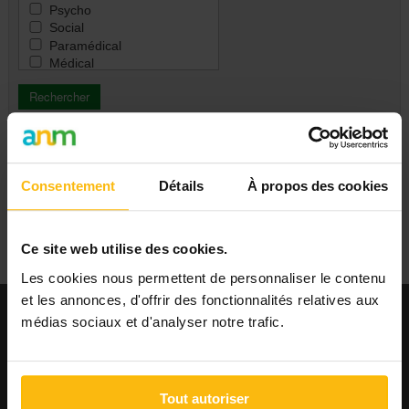
Immigration & intégration
Psycho
Justice & droit
Social
Santé
Paramédical
Santé mentale
Médical
Seniors & aînés
Education / Formation /
Tous
Animation
Coordination / Management /
Direction
Administratif / Secrétariat
PUBLIER UNE ANNONCE
Financement / Comptabilité /
Vente
Consentement
Détails
À propos des cookies
Marketing / Communication /
RP
Ressources humaines
Ce site web utilise des cookies.
Droit / Justice
IT / ICT
Les cookies nous permettent de personnaliser le contenu
Ingénierie / Technique
et les annonces, d'offrir des fonctionnalités relatives aux
Ouvrier / Maintenance /
médias sociaux et d'analyser notre trafic.
Cuisine / Logistique
EMPLOI
Autre
Toutes
Publier une offre
Consulter les offres
Tout autoriser
Consulter les CV