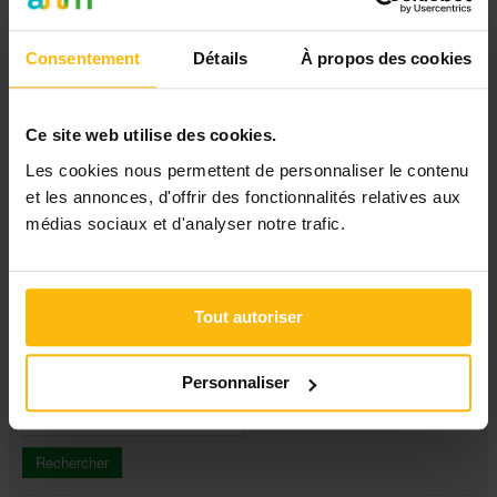
Hainaut
Liège
Namur
Consentement
Détails
À propos des cookies
Thèmes
Luxembourg
Toutes
Affaires sociales
Education, culture
Ce site web utilise des cookies.
Travail, emploi
Enfance, jeunesse
Les cookies nous permettent de personnaliser le contenu
Famille
Types d'activité
et les annonces, d'offrir des fonctionnalités relatives aux
Handicap
Immigration & intégration
Apéro-débat
médias sociaux et d'analyser notre trafic.
Justice & droit
Atelier
Santé
Ciné-débat
Santé mentale
Colloque
Seniors & aînés
Conférence
Tout autoriser
A partir du
Gestion & finances
Conférence en ligne-
Tous
Webinaire
Congrès
Personnaliser
Jusqu'au
Consultation
Exposition, Salon
Groupe de parole
Journée d'étude
Journée d'information