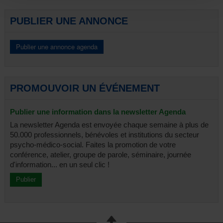
Portes ouvertes
Rencontre-débat
PUBLIER UNE ANNONCE
Séminaire
Spectacle-débat
Symposium
Table ronde
Divers
Tous
PROMOUVOIR UN ÉVÉNEMENT
Publier une information dans la newsletter Agenda
La newsletter Agenda est envoyée chaque semaine à plus de
50.000 professionnels, bénévoles et institutions du secteur
psycho-médico-social. Faites la promotion de votre
conférence, atelier, groupe de parole, séminaire, journée
d'information... en un seul clic !
Publier