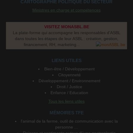
CARTOGRAPHIE POLITIQUE DU SECTEUR
Ministres en charge et compétences
VISITEZ MONASBL.BE
La plate-forme qui accompagne les responsables d’ASBL
dans toutes les étapes de leur ASBL : création, gestion,
financement, RH, marketing...
LIENS UTILES
Bien-être / Développement
Citoyenneté
Développement / Environnement
Droit / Justice
Enfance / Education
Tous les liens utiles
MÉMOIRES TFE
l'animal de la ferme, outil de communication avec la
personne ...
Raisons et sentiments autour d\'une gastroplastie