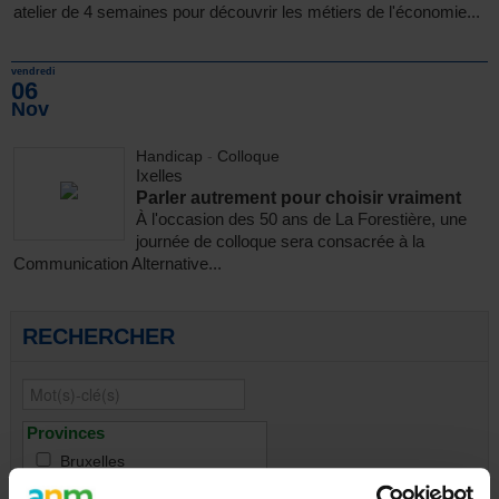
atelier de 4 semaines pour découvrir les métiers de l'économie...
vendredi
06
Nov
Handicap
-
Colloque
Ixelles
Parler autrement pour choisir vraiment
À l'occasion des 50 ans de La Forestière, une
journée de colloque sera consacrée à la
Communication Alternative...
RECHERCHER
Provinces
Bruxelles
Brabant wallon