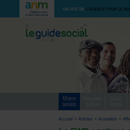
UN SITE DE
L'AGENCE POUR LE N
Affaires
Education,
Travail,
sociales
culture
emploi
Accueil
>
Articles
>
Actualités
>
Aff