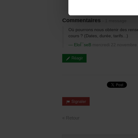
Commentaires
- 1 message
Où pourrons nous obtenir des rens
cours ? (Dates, durée, tarifs...)
EloÍ¯seB
mercredi 22 novembre 
Réagir
Signaler
« Retour