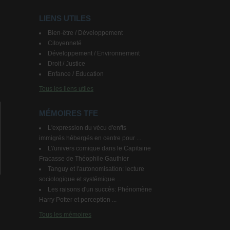
LIENS UTILES
Bien-être / Développement
Citoyenneté
Développement / Environnement
Droit / Justice
Enfance / Education
Tous les liens utiles
MÉMOIRES TFE
L'expression du vécu d'enfts
immigrés hébergés en centre pour ...
L\'univers comique dans le Capitaine
Fracasse de Théophile Gauthier
Tanguy et l'autonomisation: lecture
sociologique et systémique ...
Les raisons d'un succès: Phénomène
Harry Potter et perception ...
Tous les mémoires