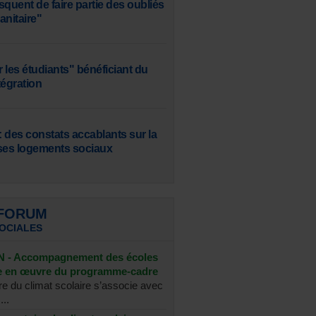
squent de faire partie des oubliés
sanitaire"
 les étudiants" bénéficiant du
tégration
 des constats accablants sur la
ses logements sociaux
 FORUM
SOCIALES
- Accompagnement des écoles
se en œuvre du programme-cadre
re du climat scolaire s’associe avec
...