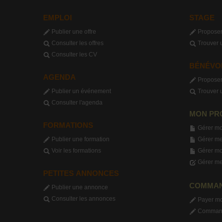
EMPLOI
STAGE
Publier une offre
Proposer
Consulter les offres
Trouver 
Consulter les CV
BÉNÉVO
AGENDA
Proposer
Publier un événement
Trouver 
Consulter l'agenda
MON PR
FORMATIONS
Gérer mo
Publier une formation
Gérer me
Voir les formations
Gérer m
Gérer me
PETITES ANNONCES
COMMA
Publier une annonce
Consulter les annonces
Payer m
Commande