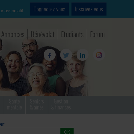
Connectez-vous
Inscrivez-vous
ur associatif
Annonces
Bénévolat
Etudiants
Forum
Santé
Seniors
Gestion
mentale
& aînés
& finances
er