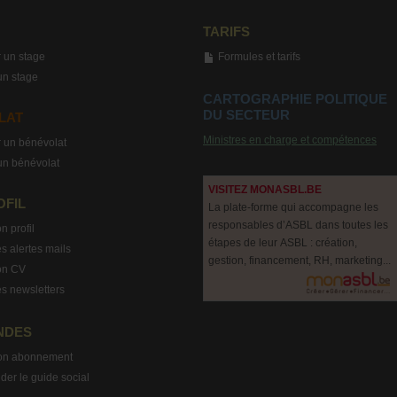
TARIFS
 un stage
Formules et tarifs
un stage
CARTOGRAPHIE POLITIQUE
DU SECTEUR
LAT
Ministres en charge et compétences
 un bénévolat
un bénévolat
VISITEZ MONASBL.BE
OFIL
La plate-forme qui accompagne les
responsables d’ASBL dans toutes les
n profil
étapes de leur ASBL : création,
s alertes mails
gestion, financement, RH, marketing...
on CV
s newsletters
NDES
on abonnement
r le guide social