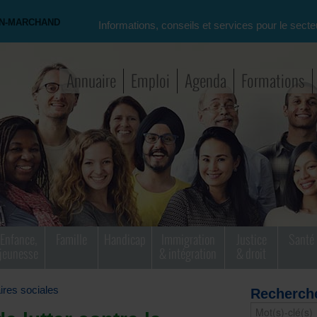
ON-MARCHAND
Informations, conseils et services pour le secte
Annuaire
Emploi
Agenda
Formations
Enfance,
Famille
Handicap
Immigration
Justice
Santé
jeunesse
& intégration
& droit
aires sociales
Recherch