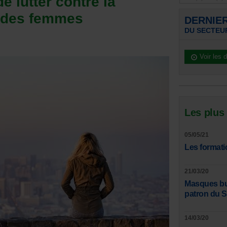
 lutter contre la
d des femmes
DERNIE
DU SECTEU
Voir les 
Les plus
05/05/21
Les formati
21/03/20
Masques bucc
patron du 
14/03/20