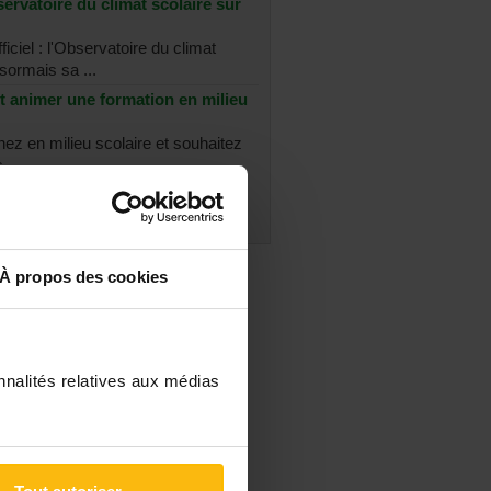
ervatoire du climat scolaire sur
ficiel : l'Observatoire du climat
sormais sa ...
t animer une formation en milieu
nez en milieu scolaire et souhaitez
 ...
es les discussions
À propos des cookies
nnalités relatives aux médias