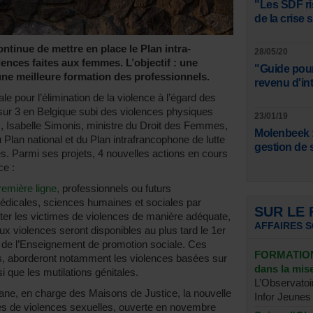
"Les SDF ri
de la crise 
ntinue de mettre en place le Plan intra-
28/05/20
lences faites aux femmes. L’objectif : une
"Guide pour
une meilleure formation des professionnels.
revenu d'in
le pour l’élimination de la violence à l’égard des
ur 3 en Belgique subi des violences physiques
23/01/19
s, Isabelle Simonis, ministre du Droit des Femmes,
Molenbeek :
Plan national et du Plan intrafrancophone de lutte
gestion de 
s. Parmi ses projets, 4 nouvelles actions en cours
ce :
remière ligne,
professionnels ou futurs
médicales, sciences humaines et sociales par
SUR LE
nter les victimes de violences de manière adéquate,
AFFAIRES 
x violences seront disponibles au plus tard le 1er
» de l’Enseignement de promotion sociale. Ces
FORMATION 
ts, aborderont notamment les violences basées sur
dans la mi
i que les mutilations génitales.
L’Observatoi
ane, en charge des Maisons de Justice, la nouvelle
Infor Jeunes 
imes de violences sexuelles, ouverte en novembre