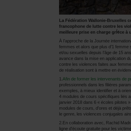
La Fédération Wallonie-Bruxelles co
francophone de lutte contre les vio
meilleure prise en charge grÍ¢ce à 
À l’approche de la Journée internationa
femmes et alors que plus d’1 femme s
et/ou sexuelles depuis l’âge de 15 an
avance dans la mise en application du 
contre les violences faites aux femme
de réalisation sont à mettre en éviden
1.
Afin de former les intervenants de p
professionnels dans les filières para
exemples, à mieux identifier et à orie
4 modules de cours spécifiques liés au
janvier 2018 dans 6 « écoles pilotes 
modules de cours, d’ores et déjà prê
le genre, les violences conjugales ains
2.En collaboration avec, Rachid Madr
ligne d’écoute gratuite pour les vict