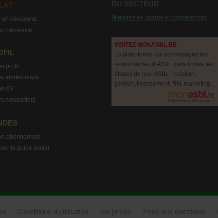
DU SECTEUR
LAT
Ministres en charge et compétences
 un bénévolat
un bénévolat
VISITEZ MONASBL.BE
OFIL
La plate-forme qui accompagne les
responsables d’ASBL dans toutes les
n profil
étapes de leur ASBL : création,
s alertes mails
gestion, financement, RH, marketing...
on CV
s newsletters
NDES
on abonnement
r le guide social
er
Conditions d'utilisation
Vie privée
Foire aux questions