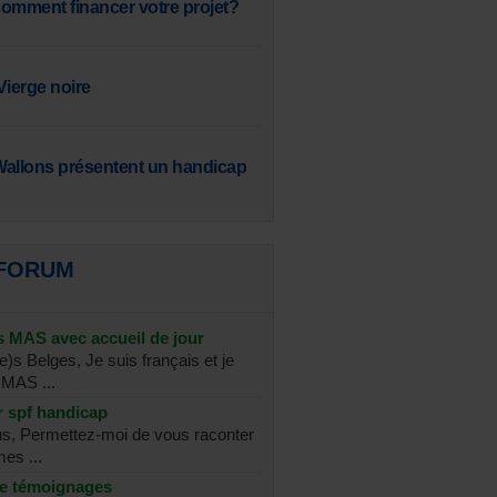
omment financer votre projet?
 Vierge noire
Wallons présentent un handicap
 FORUM
 MAS avec accueil de jour
)s Belges, Je suis français et je
 MAS ...
 spf handicap
us, Permettez-moi de vous raconter
es ...
de témoignages