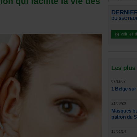
ion qui facilite la vie des
DERNIE
DU SECTEU
Voir les 
Les plus
07/11/07
1 Belge sur
21/03/20
Masques bucc
patron du 
15/01/14