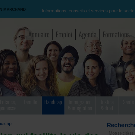
ON-MARCHAND
Informations, conseils et services pour le secte
Annuaire
Emploi
Agenda
Formations
Enfance,
Famille
Handicap
Immigration
Justice
Santé
jeunesse
& intégration
& droit
dicap
Recherch