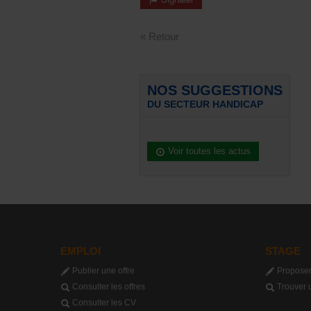
« Retour
NOS SUGGESTIONS
DU SECTEUR HANDICAP
Voir toutes les actus
EMPLOI
STAGE
Publier une offre
Proposer
Consulter les offres
Trouver 
Consulter les CV