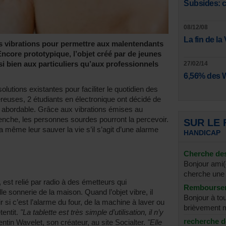
Subsides: c
08/12/08
La fin de la
es vibrations pour permettre aux malentendants
ncore prototypique, l’objet créé par de jeunes
si bien aux particuliers qu’aux professionnels
27/02/14
6,56% des 
olutions existantes pour faciliter le quotidien des
uses, 2 étudiants en électronique ont décidé de
x abordable. Grâce aux vibrations émises au
nche, les personnes sourdes pourront la percevoir.
SUR LE
rra même leur sauver la vie s’il s’agit d’une alarme
HANDICAP
Cherche des
Bonjour ami(e
cherche une
, est relié par radio à des émetteurs qui
Rembourser
le sonnerie de la maison. Quand l’objet vibre, il
Bonjour à to
 si c’est l’alarme du four, de la machine à laver ou
brièvement m
tentit.
"La tablette est très simple d’utilisation, il n’y
recherche 
ntin Wavelet, son créateur, au site Socialter.
"Elle