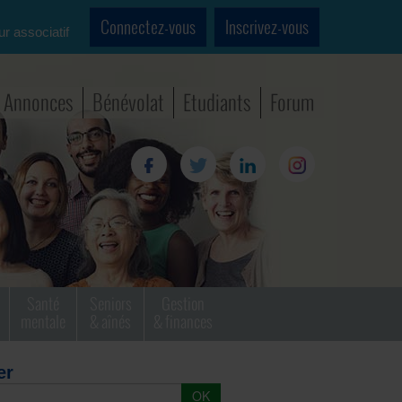
Connectez-vous
Inscrivez-vous
ur associatif
Annonces
Bénévolat
Etudiants
Forum
Santé
Seniors
Gestion
mentale
& aînés
& finances
er