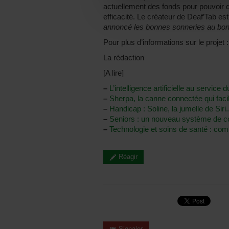
actuellement des fonds pour pouvoir dif
efficacité. Le créateur de Deaf’Tab es
annoncé les bonnes sonneries au bo
Pour plus d’informations sur le projet 
La rédaction
[A lire]
–
L’intelligence artificielle au service
–
Sherpa, la canne connectée qui facil
–
Handicap : Soline, la jumelle de Siri
–
Seniors : un nouveau système de con
–
Technologie et soins de santé : comm
Réagir
Signaler