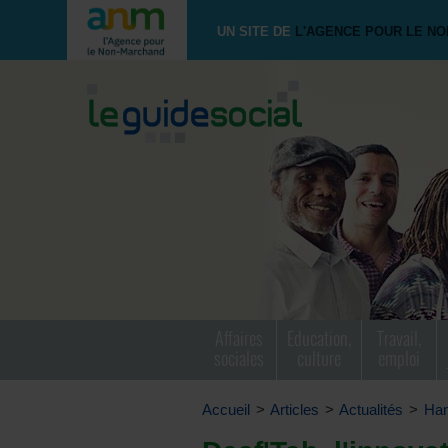
UN SITE DE
L'AGENCE POUR LE N
Affaires
Education,
Travail,
sociales
culture
emploi
Accueil
>
Articles
>
Actualités
>
Han