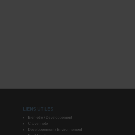
LIENS UTILES
Bien-être / Développement
Citoyenneté
Développement / Environnement