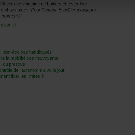
fuser une vingtaine de boîtiers et tester leur
t enthousiaste :
"Pour l’instant, le boîtier a toujours
n moment !"
:
c’est ici
 du bien-être des handicapés
ite la mobilité des malvoyants
... ou presque
trôle de l’autonomie a vu le jour
ent fixer les limites ?