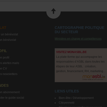
LAT
CARTOGRAPHIE POLITIQUE
DU SECTEUR
 un bénévolat
Ministres en charge et compétences
un bénévolat
OFIL
VISITEZ MONASBL.BE
La plate-forme qui accompagne les
n profil
responsables d’ASBL dans toutes les
s alertes mails
étapes de leur ASBL : création,
on CV
gestion, financement, RH, marketing...
s newsletters
NDES
LIENS UTILES
on abonnement
r le guide social
Bien-être / Développement
Citoyenneté