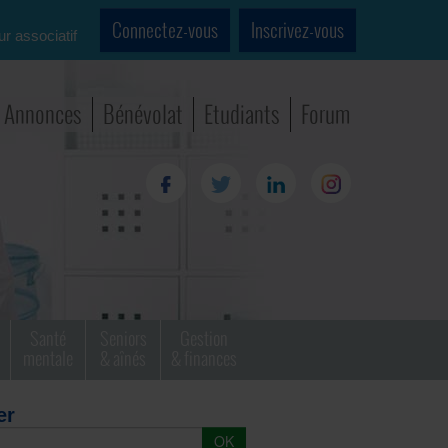
Connectez-vous
Inscrivez-vous
ur associatif
Annonces
Bénévolat
Etudiants
Forum
Santé
Seniors
Gestion
mentale
& aînés
& finances
er