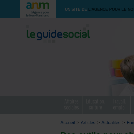
UN SITE DE
L'AGENCE POUR LE N
Affaires
Education,
Travail,
sociales
culture
emploi
Accueil
>
Articles
>
Actualités
>
Fam