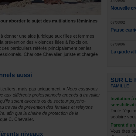
24/09/08
Nouvelle cr
our aborder le sujet des mutilations féminines
07/03/02
Pause carri
 donner une aide juridique aux filles et femmes
la prévention des violences liées à l’excision.
07/09/06
des particuliers référés principalement par les
La garde al
essionnels. Charlotte Chevalier, juriste et chargée
onnels aussi
SUR LE
FAMILLE
ticuliers, mais pas uniquement. «
Nous essayons
e aux différents professionnels amenés à travailler
Invitation à
qu’ils soient avocats ou du secteur psycho-
sensibilisat
travail de prévention des familles et relayons
Toute l'équip
e, afin que la chaine de protection de la
scolaire vous
ique C. Chevalier.
Parent d'un 
Vous êtes pè
fférents niveaux