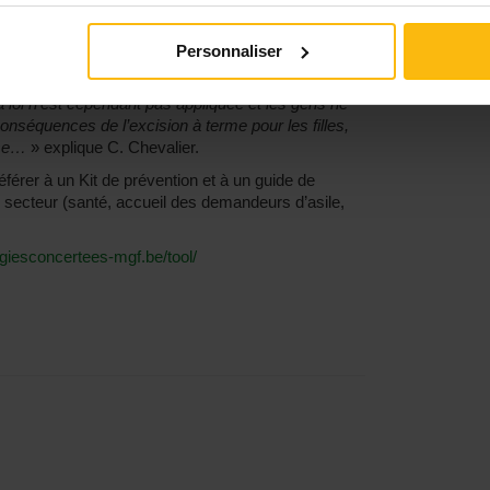
 guide d’entretien avec les familles ou encore un
les parents qui voyagent avec leurs filles. Ces
Personnaliser
s de leur entourage, peuvent leur montrer ce
ites encourues. Si les pays ont prévu une
a loi n’est cependant pas appliquée et les gens ne
nséquences de l’excision à terme pour les filles,
sse…
» explique C. Chevalier.
férer à un Kit de prévention et à un guide de
r secteur (santé, accueil des demandeurs d’asile,
egiesconcertees-mgf.be/tool/