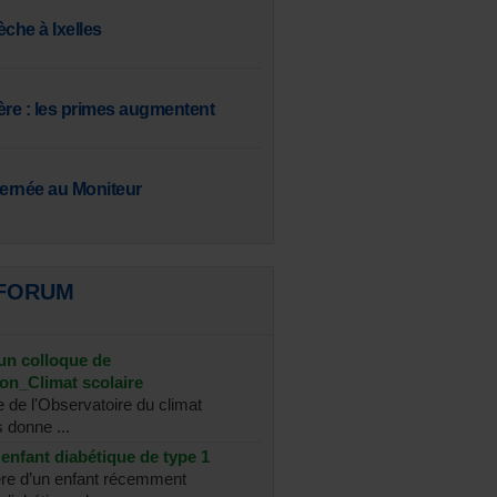
èche à Ixelles
ère : les primes augmentent
ternée au Moniteur
 FORUM
 un colloque de
ion_Climat scolaire
e de l'Observatoire du climat
 donne ...
enfant diabétique de type 1
re d’un enfant récemment