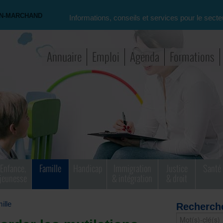
ON-MARCHAND
Informations, conseils et services pour le secte
Annuaire
Emploi
Agenda
Formations
Enfance,
Famille
Handicap
Immigration
Justice
Santé
jeunesse
& intégration
& droit
ille
Recherch