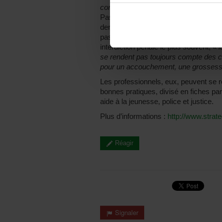
contre les MGF
. Parmi ces outils, un
Passeport Stop MGF pour sensibiliser 
derniers, s’ils subissent des pression
passeport, qui les informe des poursu
interdiction pénale le plus souvent, «
l
se rendent pas toujours compte des co
pour un accouchement, une grosse
Les professionnels, eux, peuvent se ré
bonnes pratiques, divisé en fiches pa
aide à la jeunesse, police et justice.
Plus d’informations :
http://www.strat
Réagir
Signaler