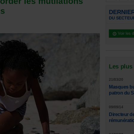
order les mutilations
es
DERNIE
DU SECTEU
Voir les 
Les plus
21/03/20
Masques bucc
patron du 
09/09/14
Directeur de
rémunération