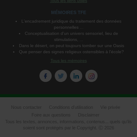
Tous les liens utiles
MÉMOIRES TFE
L'encadrement juridique du traitement des données
personnelles ...
Conceptualisation d'un univers sensoriel, lieu de
stimulations, ...
Dans le désert, on peut toujours tomber sur une Oasis
Que penser des signes religieux ostensibles à l'école?
Tous les mémoires
Nous contacter
Conditions d'utilisation
Vie privée
Foire aux questions
Disclaimer
Tous les textes, annonces, informations, contenus... quels qu’ils
soient sont protégés par le Copyright. Ⓒ 2026