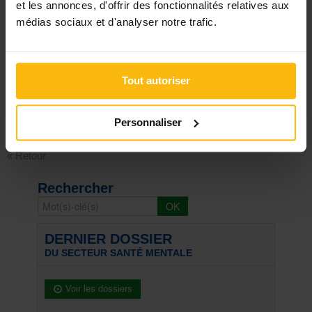
et les annonces, d'offrir des fonctionnalités relatives aux
Réagir
médias sociaux et d'analyser notre trafic.
Tout autoriser
Signaler
Personnaliser
« Retour
Rechercher
DERNIER DOSSIER
DU SECTEUR SANTÉ MENTALE
Voir les dossiers