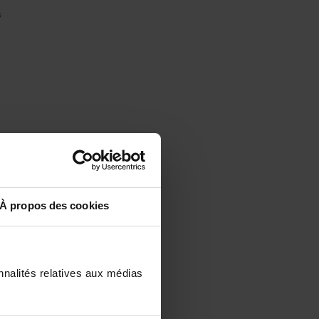
s
À propos des cookies
a
nnalités relatives aux médias