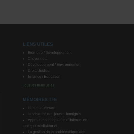
LIENS UTILES
Bien-être / Développement
Citoyenneté
Développement / Environnement
Droit / Justice
Enfance / Education
Tous les liens utiles
MÉMOIRES TFE
L'art et le Mirwart
la scolartité des jeunes immigrés
Approche conceptuelle d\'Internet en
tant que médiateur et ...
La gestion de la problématique des