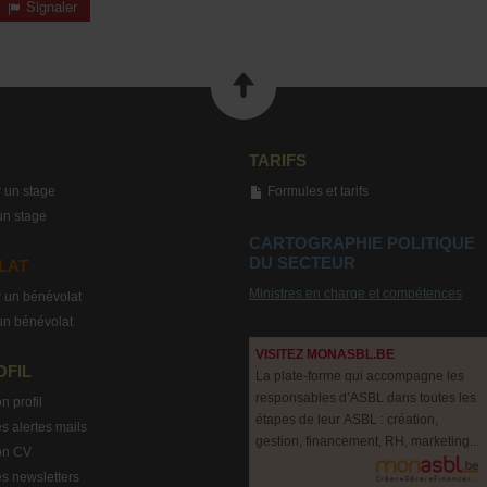
Signaler
TARIFS
 un stage
Formules et tarifs
un stage
CARTOGRAPHIE POLITIQUE
DU SECTEUR
LAT
Ministres en charge et compétences
 un bénévolat
un bénévolat
VISITEZ MONASBL.BE
OFIL
La plate-forme qui accompagne les
responsables d’ASBL dans toutes les
n profil
étapes de leur ASBL : création,
s alertes mails
gestion, financement, RH, marketing...
on CV
s newsletters