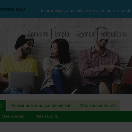
ON-MARCHAND
Informations, conseils et services pour le secte
Annuaire
Emploi
Agenda
Formations
t
Publier une annonce bénévolat
Mes annonces GS
Mes alertes
Mes favoris