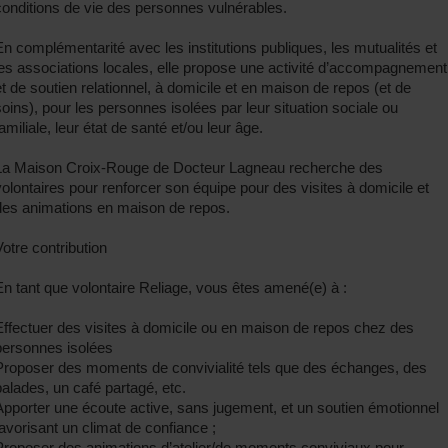
conditions de vie des personnes vulnérables.
En complémentarité avec les institutions publiques, les mutualités et
les associations locales, elle propose une activité d’accompagnement
et de soutien relationnel, à domicile et en maison de repos (et de
soins), pour les personnes isolées par leur situation sociale ou
amiliale, leur état de santé et/ou leur âge.
La Maison Croix-Rouge de Docteur Lagneau recherche des
volontaires pour renforcer son équipe pour des visites à domicile et
des animations en maison de repos.
Votre contribution
En tant que volontaire Reliage, vous êtes amené(e) à :
Effectuer des visites à domicile ou en maison de repos chez des
personnes isolées
Proposer des moments de convivialité tels que des échanges, des
balades, un café partagé, etc.
Apporter une écoute active, sans jugement, et un soutien émotionnel
favorisant un climat de confiance ;
Proposer des animations d’atelier/de moments conviviaux pour