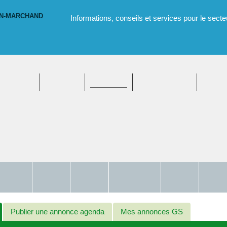
ON-MARCHAND
Informations, conseils et services pour le secte
Annuaire
Emploi
Agenda
Formations
Enfance,
Famille
Handicap
Immigration
Justice
Santé
jeunesse
& intégration
& droit
Publier une annonce agenda
Mes annonces GS