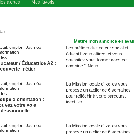
es alertes
Mes favoris
da)
Mettre mon annonce en avan
vail, emploi
-
Journée
Les métiers du secteur social et
nformation
éducatif vous attirent et vous
lles
souhaitez vous former dans ce
ucateur / Éducatrice A2 :
domaine ? Nous...
couverte métier
vail, emploi
-
Journée
La Mission locale d'Ixelles vous
nformation
propose un atelier de 6 semaines
lles
pour réfléchir à votre parcours,
oupe d'orientation :
identifier...
ouvez votre voie
ofessionnelle
vail, emploi
-
Journée
La Mission locale d'Ixelles vous
nformation
propose un atelier de 6 semaines