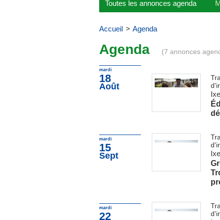
Toutes les annonces agenda
M
Accueil
>
Agenda
Agenda
(7 annonces agen
mardi
18
Tra
Août
d'i
Ixe
Éd
dé
Tra
mardi
d'i
15
Ixe
Sept
Gr
Tr
pr
Tra
mardi
d'i
22