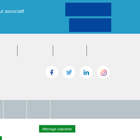
Connectez-vous
Inscrivez-vous
ur associatif
Annonces
Bénévolat
Etudiants
Forum
Santé
Seniors
Gestion
mentale
& aînés
& finances
Affichage calendrier