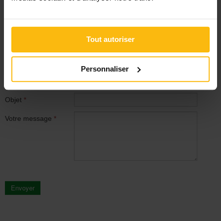
Envoyer un email à : Narration
N'oubliez surtout pas de faire référence au Guide Social :
Tout autoriser
c'est un gage de sérieux.
Vos prénom et nom
*
Personnaliser
Votre email
*
Objet
*
Votre message
*
Envoyer