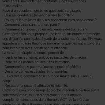
vous serez inévitablement confronté à ces souffrances
relationnelles.
Face à un couple en crise, les questions surgissent :
- Que se joue-t-il réellement derrière le conflit ?
- Pourquoi les mêmes disputes reviennent-elles sans cesse ?
- Comment aider sans prendre parti ?
- Comment sortir des cycles relationnels destructeurs ?
Cette formation vous propose une lecture structurée et profonde
des difficultés conjugales à partir de la schémathérapie. Elle vous
apportera un cadre théorique solide ainsi que des outils concrets
pour intervenir avec pertinence et efficacité.
La schémathérapie de couple permet de :
- Identifier les schémas précoces inadaptés de chacun ;
- Repérer les modes activés dans la relation ;
- Comprendre les patterns interactionnels répétitifs ;
- Désamorcer les escalades émotionnelles ;
- Favoriser la construction d'un mode Adulte sain au sein du
couple ;
- Restaurer la sécurité affective et l'intimité.
Cette formation propose une approche intégrative centrée sur la
schémathérapie, tout en s'appuyant sur des apports
complémentaires issus de la thérapie ACT, de la thérapie
systémique, de la thérapie brève orientée solutions et des