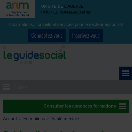
UN SITE DE
L'AGENCE
POUR LE NON-MARCHAND
Informations, conseils et services pour le secteur associatif
Connectez-vous
Inscrivez-vous
Thèmes
Consulter les annonces formations
Accueil
>
Formations
>
Santé mentale