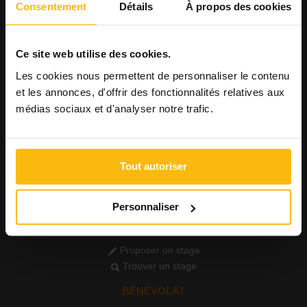
Consentement
Détails
À propos des cookies
Consulter les offres
Consulter les CV
AGENDA
Ce site web utilise des cookies.
Publier un événement
Les cookies nous permettent de personnaliser le contenu
Consulter l'agenda
et les annonces, d'offrir des fonctionnalités relatives aux
médias sociaux et d'analyser notre trafic.
FORMATIONS
Publier une formation
Voir les formations
Tout autoriser
PETITES ANNONCES
Publier une annonce
Consulter les annonces
Personnaliser
STAGE
Proposer un stage
Trouver un stage
BÉNÉVOLAT