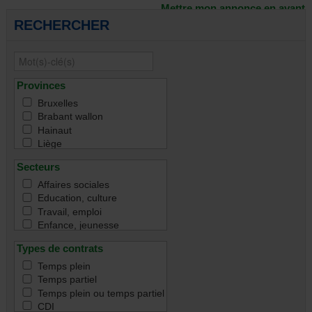
Mettre mon annonce en avant
RECHERCHER
Provinces
Bruxelles
Brabant wallon
Hainaut
Liège
Namur
Secteurs
Luxembourg
Toutes
Affaires sociales
Education, culture
Travail, emploi
Enfance, jeunesse
Famille
Types de contrats
Handicap
Immigration & intégration
Temps plein
Justice & droit
Temps partiel
Santé
Temps plein ou temps partiel
Santé mentale
CDI