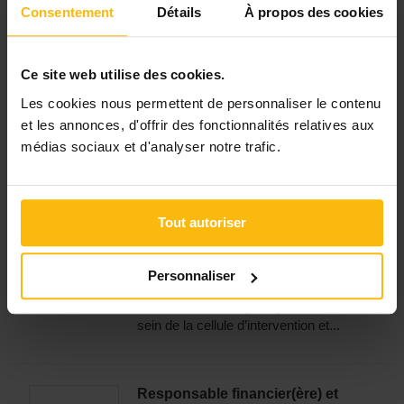
Educateur(trice) spécialisé(e)
Uccle
Consentement
Détails
À propos des cookies
Département Surdité - IRSA asbl
04/08/26
5 autre(s) offre(s) chez Département
Ce site web utilise des cookies.
Surdité - IRSA asbl
Les cookies nous permettent de personnaliser le contenu
RECRUTE POUR SON CENTRE
et les annonces, d'offrir des fonctionnalités relatives aux
D’HEBERGEMENT POUR ENFANTS
médias sociaux et d'analyser notre trafic.
Scolarisés et Non Scolarisés UN
EDUCATEUR SPECIALISE...
Tout autoriser
Psychologue clinicien(ne)
Ixelles
Centre de Prévention du Suicide
04/08/26
Personnaliser
Psychologue Clinicien(ne) ( H/F/X)
FONCTION : Vos principales missions au
sein de la cellule d’intervention et...
Responsable financier(ère) et