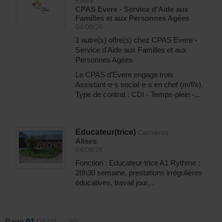
Evere
CPAS Evere - Service d'Aide aux
Familles et aux Personnes Agées
04/08/26
1 autre(s) offre(s) chez CPAS Evere -
Service d'Aide aux Familles et aux
Personnes Agées
Le CPAS d’Evere engage trois
Assistant·e·s social·e·s en chef (m/f/x).
Type de contrat : CDI - Temps-plein -...
Educateur(trice)
Carnières
Alises
04/08/26
Fonction : Educateur∙trice A1 Rythme :
28h30 semaine, prestations irrégulières
éducatives, travail jour,...
Page
01
02
03
…
30