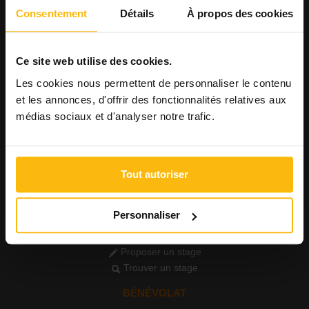
Consulter les offres
Consentement
Détails
À propos des cookies
Consulter les CV
AGENDA
Ce site web utilise des cookies.
Publier un événement
Les cookies nous permettent de personnaliser le contenu
Consulter l'agenda
et les annonces, d'offrir des fonctionnalités relatives aux
FORMATIONS
médias sociaux et d'analyser notre trafic.
Publier une formation
Voir les formations
PETITES ANNONCES
Tout autoriser
Publier une annonce
Consulter les annonces
Personnaliser
STAGE
Proposer un stage
Trouver un stage
BÉNÉVOLAT