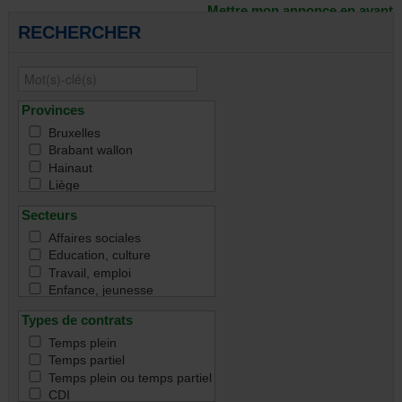
Mettre mon annonce en avant
RECHERCHER
Provinces
Bruxelles
Brabant wallon
Hainaut
Liège
Namur
Secteurs
Luxembourg
Toutes
Affaires sociales
Education, culture
Travail, emploi
Enfance, jeunesse
Famille
Types de contrats
Handicap
Immigration & intégration
Temps plein
Justice & droit
Temps partiel
Santé
Temps plein ou temps partiel
Santé mentale
CDI