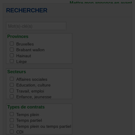
Mettre mon annonce en avant
RECHERCHER
Provinces
Bruxelles
Brabant wallon
Hainaut
Liège
Namur
Secteurs
Luxembourg
Toutes
Affaires sociales
Education, culture
Travail, emploi
Enfance, jeunesse
Famille
Types de contrats
Handicap
Immigration & intégration
Temps plein
Justice & droit
Temps partiel
Santé
Temps plein ou temps partiel
Santé mentale
CDI