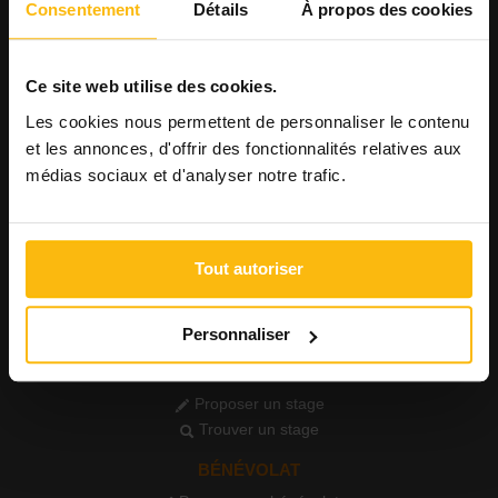
Consentement
Détails
À propos des cookies
Consulter les offres
Consulter les CV
AGENDA
Ce site web utilise des cookies.
Publier un événement
Les cookies nous permettent de personnaliser le contenu
Consulter l'agenda
et les annonces, d'offrir des fonctionnalités relatives aux
médias sociaux et d'analyser notre trafic.
FORMATIONS
Publier une formation
Voir les formations
Tout autoriser
PETITES ANNONCES
Publier une annonce
Consulter les annonces
Personnaliser
STAGE
Proposer un stage
Trouver un stage
BÉNÉVOLAT