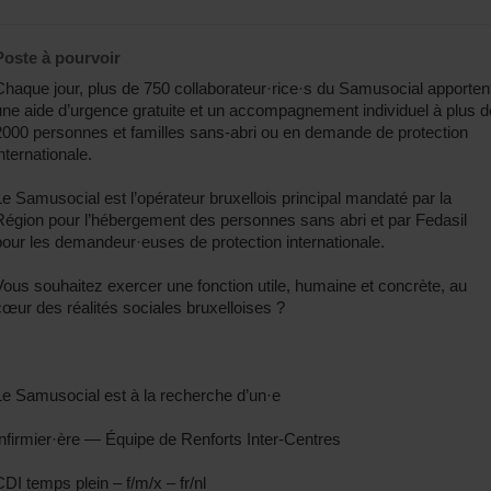
Poste à pourvoir
Chaque jour, plus de 750 collaborateur·rice·s du Samusocial apporten
une aide d’urgence gratuite et un accompagnement individuel à plus d
2000 personnes et familles sans-abri ou en demande de protection
nternationale.
Le Samusocial est l’opérateur bruxellois principal mandaté par la
Région pour l’hébergement des personnes sans abri et par Fedasil
pour les demandeur·euses de protection internationale.
Vous souhaitez exercer une fonction utile, humaine et concrète, au
cœur des réalités sociales bruxelloises ?
Le Samusocial est à la recherche d’un·e
Infirmier·ère — Équipe de Renforts Inter-Centres
CDI temps plein – f/m/x – fr/nl