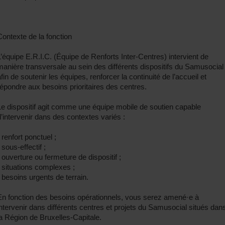
Contexte de la fonction
L’équipe E.R.I.C. (Équipe de Renforts Inter-Centres) intervient de
manière transversale au sein des différents dispositifs du Samusocial
afin de soutenir les équipes, renforcer la continuité de l’accueil et
répondre aux besoins prioritaires des centres.
Le dispositif agit comme une équipe mobile de soutien capable
d’intervenir dans des contextes variés :
 renfort ponctuel ;
 sous-effectif ;
• ouverture ou fermeture de dispositif ;
• situations complexes ;
• besoins urgents de terrain.
En fonction des besoins opérationnels, vous serez amené·e à
intervenir dans différents centres et projets du Samusocial situés dan
la Région de Bruxelles-Capitale.