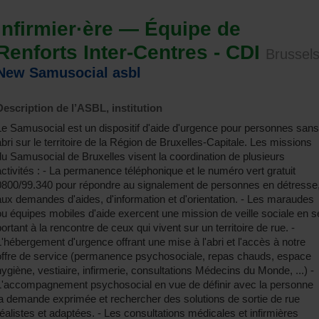
Infirmier·ère — Équipe de
Renforts Inter-Centres - CDI
Brussel
New Samusocial asbl
Description de l’ASBL, institution
Le Samusocial est un dispositif d'aide d'urgence pour personnes sans
abri sur le territoire de la Région de Bruxelles-Capitale. Les missions
du Samusocial de Bruxelles visent la coordination de plusieurs
activités : - La permanence téléphonique et le numéro vert gratuit
0800/99.340 pour répondre au signalement de personnes en détresse
aux demandes d'aides, d'information et d'orientation. - Les maraudes
ou équipes mobiles d'aide exercent une mission de veille sociale en s
portant à la rencontre de ceux qui vivent sur un territoire de rue. -
L'hébergement d'urgence offrant une mise à l'abri et l'accès à notre
offre de service (permanence psychosociale, repas chauds, espace
hygiène, vestiaire, infirmerie, consultations Médecins du Monde, ...) -
L'accompagnement psychosocial en vue de définir avec la personne
la demande exprimée et rechercher des solutions de sortie de rue
réalistes et adaptées. - Les consultations médicales et infirmières