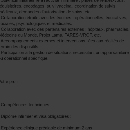
 Suivi administratif lié à l’activité infirmière : prises de rendez-vous,
réquisitoires, encodages, suivi vaccinal, coordination de suivis
médicaux, demandes d’autorisation de soins, etc.
• Collaboration étroite avec les équipes : opérationnelles, éducatives,
sociales, psychologiques et médicales.
• Collaboration avec des partenaires externes : hôpitaux, pharmacies,
Médecins du Monde, Projet Lama, FARES-VRGT, etc.
• Accompagnements externes et interventions liées aux réalités de
errain des dispositifs.
• Participation à la gestion de situations nécessitant un appui sanitaire
ou opérationnel spécifique.
otre profil
• Compétences techniques
 Diplôme infirmier et visa obligatoires ;
• Expérience clinique préalable de minimum 2 ans ;