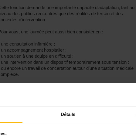
Cette fonction demande une importante capacité d’adaptation, tant au
niveau des publics rencontrés que des réalités de terrain et des
contextes d’intervention.
Pour vous, une journée peut aussi bien consister en :
• une consultation infirmière ;
• un accompagnement hospitalier ;
• un soutien à une équipe en difficulté ;
• une intervention dans un dispositif temporairement sous tension ;
• ou encore un travail de concertation autour d’une situation médicale
complexe.
Ce que le Samusocial vous offre
• Un travail humainement engagé. Vous agissez concrètement auprè
Détails
de personnes en situation de grande précarité ou en demande de
protection internationale.
• Une fonction variée et dynamique. Vous travaillez dans des
ies.
contextes multiples et découvrez une grande diversité de publics, de