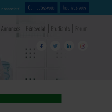
Connectez-vous
Inscrivez-vous
ur associatif
Annonces
Bénévolat
Etudiants
Forum