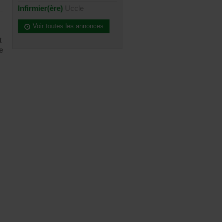
Infirmier(ère)
Uccle
Voir toutes les annonces
t
e