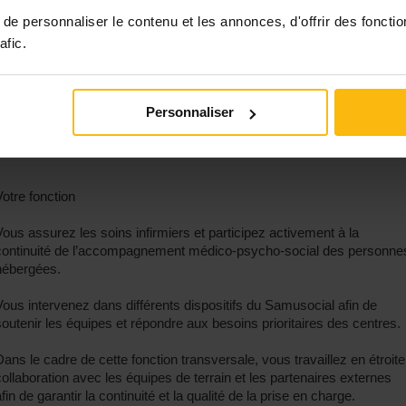
réalités sociales et de situations médicales.
e personnaliser le contenu et les annonces, d'offrir des fonctio
• Une réelle autonomie professionnelle. Vous développez votre
afic.
capacité d’analyse, d’adaptation et de priorisation au sein d’équipes
luridisciplinaires.
• Une richesse clinique et humaine. Le poste permet d’aborder des
problématiques médicales, psychosociales et sanitaires variées, dan
Personnaliser
une approche globale de la personne.
Votre fonction
Vous assurez les soins infirmiers et participez activement à la
continuité de l’accompagnement médico-psycho-social des personne
hébergées.
Vous intervenez dans différents dispositifs du Samusocial afin de
soutenir les équipes et répondre aux besoins prioritaires des centres.
Dans le cadre de cette fonction transversale, vous travaillez en étroite
collaboration avec les équipes de terrain et les partenaires externes
fin de garantir la continuité et la qualité de la prise en charge.