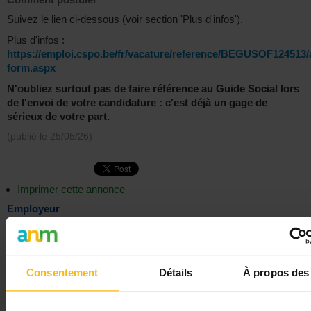
Suivez le lien ci-dessous (voir section 'Plus d'infos').
Plus d'infos :
https://emploi.cspo.be/fr/vacature/reference/BEGUSOF124513/a
form.aspx
N'oubliez surtout pas de faire référence au Guide Social lors
de l'envoi de votre candidature : c'est déjà un gage de
sérieux de votre part.
(publié le
25/05/26
)
Imprimer cette annonce
Employeur
Clinique Saint-Pierre Ottignies
1340 Ottignies
Consentement
Détails
À propos des