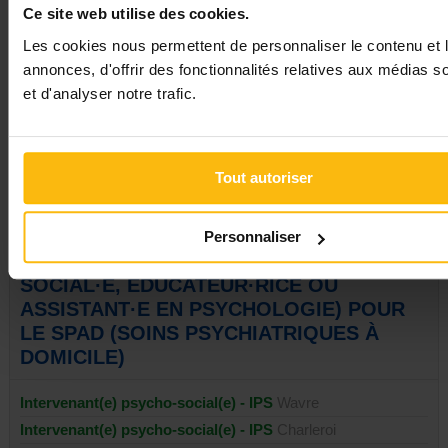
Ce site web utilise des cookies.
Signaler
Les cookies nous permettent de personnaliser le contenu et 
annonces, d'offrir des fonctionnalités relatives aux médias s
et d'analyser notre trafic.
PUBLIER UNE ANNONCE
Tout autoriser
AUTRES ANNONCES INTERVENANT·E
Personnaliser
PSYCHO-SOCIAL·E (ASSISTANT·E
SOCIAL·E, EDUCATEUR·RICE OU
ASSISTANT·E EN PSYCHOLOGIE) POUR
LE SPAD (SOINS PSYCHIATRIQUES À
DOMICILE)
Intervenant(e) psycho-social(e) - IPS
Wavre
Intervenant(e) psycho-social(e) - IPS
Charleroi