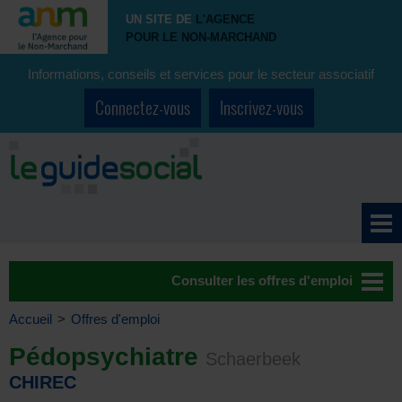
UN SITE DE
L'AGENCE
POUR LE NON-MARCHAND
Informations, conseils et services pour le secteur associatif
Connectez-vous
Inscrivez-vous
Consulter les offres d'emploi
Accueil
>
Offres d'emploi
Pédopsychiatre
Schaerbeek
CHIREC