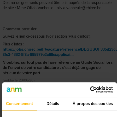
Des renseignements peuvent être pris auprès de la responsable
de site : Mme Olivia Vanheule - olivia.vanheule@chirec.be
Comment postuler
Suivez le lien ci-dessous (voir section 'Plus d'infos').
Plus d'infos :
https://jobs.chirec.be/fr/vacature/reference/BEGUSOF335d23c5
3fc3-4882-8f3a-995979e2c68e/applicat...
N'oubliez surtout pas de faire référence au Guide Social lors
de l'envoi de votre candidature : c'est déjà un gage de
sérieux de votre part.
(publié le
23/06/26
)
Imprimer cette annonce
Consentement
Détails
À propos des cookies
Employeur
CHIREC