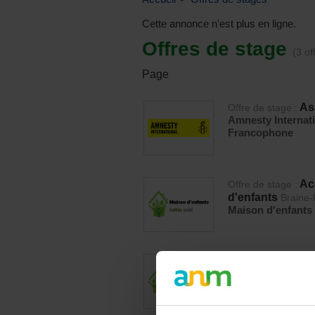
Cette annonce n'est plus en ligne.
Offres de stage
(3 of
Page
As
Offre de stage :
Amnesty Internat
Francophone
Ac
Offre de stage :
d'enfants
Braine-
Maison d'enfants 
Ed
Offre de stage :
le-Château
Maison d'enfants 