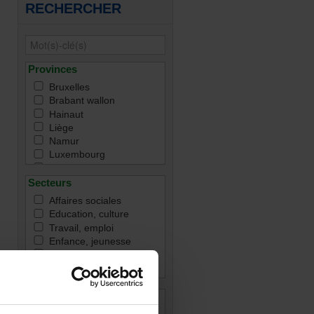
RECHERCHER
Provinces
Bruxelles
Brabant wallon
Hainaut
Liège
Namur
Luxembourg
Toutes
Secteurs
Affaires sociales
Education, culture
Travail, emploi
Enfance, jeunesse
Famille
Handicap
Immigration & intégration
Justice & droit
Catégories de fonctions
Santé