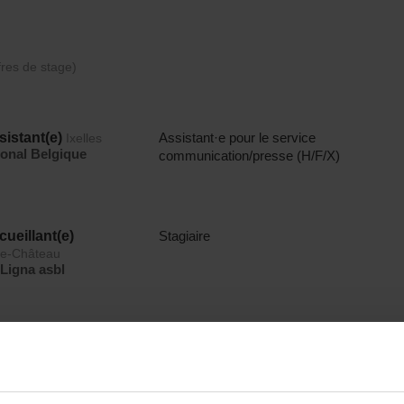
fres de stage)
sistant(e)
Assistant·e pour le service
Ixelles
ional Belgique
communication/presse (H/F/X)
cueillant(e)
Stagiaire
le-Château
Ligna asbl
ucateur(trice)
Stagiaire
Braine-
Ligna asbl