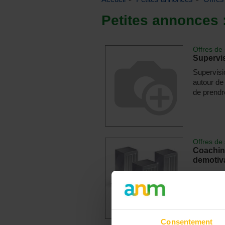
Petites annonces 
Offres de 
Supervis
Supervisi
autour de 
de prendre
Offres de 
Coaching
demotiv
Vous vous
faire face
le bon a
Consentement