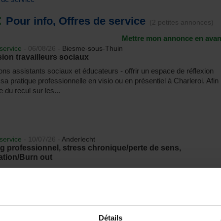
:
Pour info, Offres de service
(2 petites annonces)
Mettre mon annonce en avan
service
- 06/08/26
-
Biesme-sous-Thuin
ion travailleurs sociaux
ons assistants sociaux et éducateurs - offrir un espace de réflexion
sa pratique professionnelle en visio ou en présentiel à Charleroi. Afin
 du recul sur les...
service
- 10/07/26
-
Anderlecht
 professionnel, stress chronique/perte de sens,
ation/Burn out
 sentez épuisé, démotivé, submergé par le stress et incapable de
 aux exigences quotidiennes ? Le burn out n'est pas une fatalité. Avec
ccompagnement, vous pouvez...
Détails