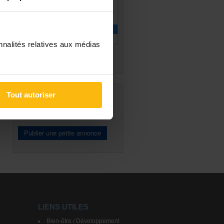
A louer
A partager
A vendre
Pour info
Toutes
nnalités relatives aux médias
PUBLIER UNE
Tout autoriser
ANNONCE
LIENS UTILES
Bien-être / Développement