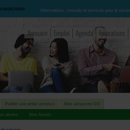
ON-MARCHAND
Informations, conseils et services pour le secte
Annuaire
Emploi
Agenda
Formations
Publier une petite annonce
Mes annonces GS
s alertes
Mes favoris
 de service