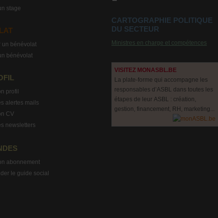
un stage
CARTOGRAPHIE POLITIQUE
DU SECTEUR
LAT
Ministres en charge et compétences
 un bénévolat
un bénévolat
VISITEZ MONASBL.BE
OFIL
La plate-forme qui accompagne les
responsables d’ASBL dans toutes les
n profil
étapes de leur ASBL : création,
s alertes mails
gestion, financement, RH, marketing...
on CV
s newsletters
NDES
on abonnement
r le guide social