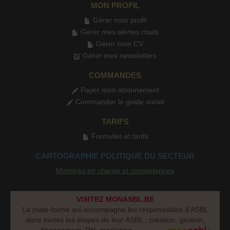
MON PROFIL
Gérer mon profil
Gérer mes alertes mails
Gérer mon CV
Gérer mes newsletters
COMMANDES
Payer mon abonnement
Commander le guide social
TARIFS
Formules et tarifs
CARTOGRAPHIE POLITIQUE DU SECTEUR
Ministres en charge et compétences
VISITEZ MONASBL.BE
La plate-forme qui accompagne les responsables d’ASBL
dans toutes les étapes de leur ASBL : création, gestion,
financement, RH, marketing...