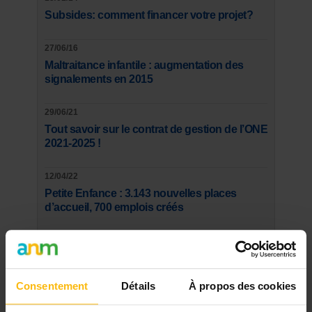
Subsides: comment financer votre projet?
27/06/16
Maltraitance infantile : augmentation des
signalements en 2015
29/06/21
Tout savoir sur le contrat de gestion de l’ONE
2021-2025 !
12/04/22
Petite Enfance : 3.143 nouvelles places
d’accueil, 700 emplois créés
SUR LE FORUM
ENFANCE, JEUNESSE
Consentement
Détails
À propos des cookies