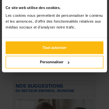
Crèche à remettre WSL
Creche à remettre à Woluwe Saint Lambert.
Ce site web utilise des cookies.
Existe depuis plus de 30 ...
Les cookies nous permettent de personnaliser le contenu
Concevoir et animer une formation en milieu
et les annonces, d'offrir des fonctionnalités relatives aux
scolaire
Vous intervenez en milieu scolaire et souhaitez
médias sociaux et d'analyser notre trafic.
renforcer vos ...
Formation gestion de projets/ gestion
d'équipes éducatives à destination
Tout autoriser
d'opérateurs de terrain
!!! NOUVELLE SESSION OUVERTE A
BRUXELLES !!! L' Observatoire du ...
Personnaliser
Voir toutes les discussions
NOS SUGGESTIONS
DU SECTEUR ENFANCE, JEUNESSE