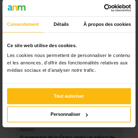
Les plus lus
21/03/20
Masques buccaux: les conseils, le tuto et le
Consentement
Détails
À propos des cookies
patron du SPF Santé
15/03/20
Ce site web utilise des cookies.
Coronavirus: les Services d'Aide aux
Les cookies nous permettent de personnaliser le contenu
Familles et aux Aînés en 1ère ligne
et les annonces, d'offrir des fonctionnalités relatives aux
médias sociaux et d'analyser notre trafic.
18/10/19
CP330: la prime de fin d'année sera
augmentée de 368 euros bruts
Tout autoriser
22/12/22
« J’aime mon métier » : la campagne s’étend
Personnaliser
à tout le secteur du non-marchand
29/05/15
Suspension de la Grapa après un séjour de