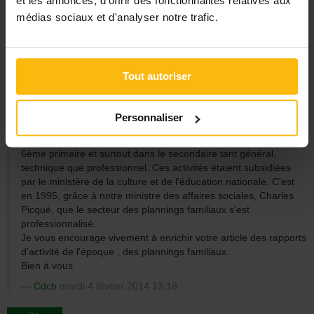
et les annonces, d'offrir des fonctionnalités relatives aux
médias sociaux et d'analyser notre trafic.
Commentaires
- 1 message
Je ne sais quelles sont vos sources pour pouvoir affirmer que
l'éducation affective et sexuelle dans les écoles est arrivée au
Tout autoriser
centre des débats dans les années 2000.
Je tiens à vous signaler que j'ai commencé ma carrière en
planning familial en 1980 et qu'à cette époque, déjà, la
Personnaliser
prévention était une des missions principales des plannings
familiaux par le biais d'animations dans les écoles et ce dès la
6ème primaire et surtout dans le secondaire tant général,
technique que professionnel. Ces activités étaient subsidiées
par le ministère de la culture et de l'éducation nationale. C'est
en 1995, grâce à notre ministre des affaires sociales, Charles
Picqué, que le secteur des plannings familiaux s'est
professionnalisé.
Je vous encourage vivement à enrichir votre article des rapports
d'activité de l'époque , des plannings familiaux.
Bien à vous
Cdcb
mardi 4 février 2014 13:18