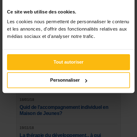
DERNIER DOSSIER
DU SECTEUR ENFANCE, JEUNESSE
Ce site web utilise des cookies.
Les cookies nous permettent de personnaliser le contenu
Voir les dossiers
et les annonces, d'offrir des fonctionnalités relatives aux
médias sociaux et d'analyser notre trafic.
Les plus lus
Tout autoriser
15/03/18
La logopédie dès 2 ans et demi... plus qu'une
Personnaliser
option !
18/01/18
Quid de l'accompagnement individuel en
Maison de Jeunes?
19/11/18
La thérapie du développement... à qui