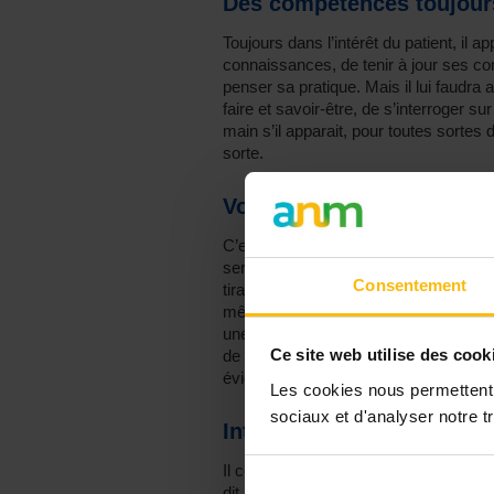
Des compétences toujours
Toujours dans l’intérêt du patient, il a
connaissances, de tenir à jour ses co
penser sa pratique. Mais il lui faudra 
faire et savoir-être, de s’interroger s
main s’il apparait, pour toutes sortes 
sorte.
Vous avez dit concession
C’est certainement la relation qui prime
servi ou desservi par le cadre mis e
Consentement
tiraillements ? Ces écarts, quand ils so
même, peuvent servir le travail en c
une occasion de comprendre ce qui se 
Ce site web utilise des cook
de faire. Une annulation occasionnel
évidemment pas le même traitement.
Les cookies nous permettent d
sociaux et d'analyser notre tr
Interpréter le cadre, jusq
Il convient de se questionner d’abord,
dit le patient. La question n’est pas 