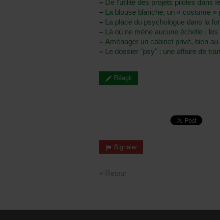
–
De l’utilité des projets pilotes dans 
–
La blouse blanche, un « costume » 
–
La place du psychologue dans la fo
–
Là où ne mène aucune échelle : les e
–
Aménager un cabinet privé, bien au
–
Le dossier "psy" : une affaire de tra
Réagir
Signaler
« Retour