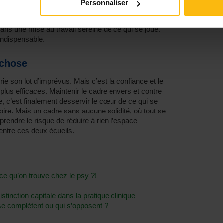
Personnaliser
p de rigidité, mais de s’interroger de temps en temps
 freins. Pas dans une vision surmoïque de « ce qu’il
ans une mise au travail sereine de ce qui se joue.
 indispensable.
 chose
rie son lot d’imprévus. Mais c’est la confiance et le
 plus efficaces. Maintenir le cadre envers et contre
ue, c’est finalement desservir le cœur de ce qui se
soire. Mais un cadre sans aucune solidité, où tout se
 prendre le risque de réduire à rien l’espace
entre ces deux écueils.
-ce qu’on trouve chez le psy ?!
istinction capitale dans la pratique clinique
se complètent ou qui s’opposent ?