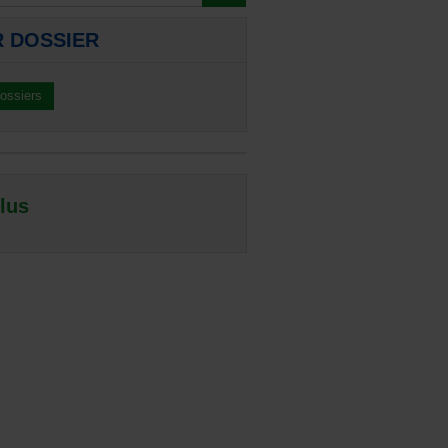
R DOSSIER
dossiers
 lus