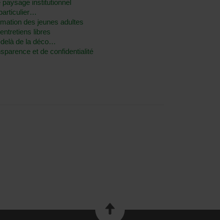
le paysage institutionnel
particulier…
rmation des jeunes adultes
ntretiens libres
-delà de la déco…
nsparence et de confidentialité