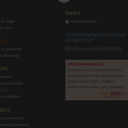
TARIFS
 un stage
Formules et tarifs
un stage
CARTOGRAPHIE POLITIQUE
DU SECTEUR
LAT
Ministres en charge et compétences
 un bénévolat
un bénévolat
VISITEZ MONASBL.BE
OFIL
La plate-forme qui accompagne les
responsables d’ASBL dans toutes les
n profil
étapes de leur ASBL : création,
s alertes mails
gestion, financement, RH, marketing...
on CV
s newsletters
NDES
on abonnement
r le guide social