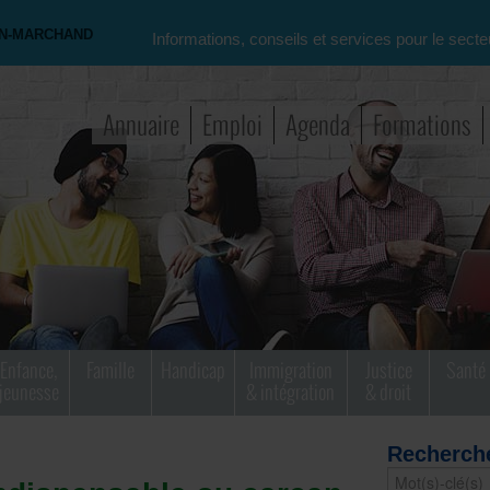
ON-MARCHAND
Informations, conseils et services pour le secte
Annuaire
Emploi
Agenda
Formations
Enfance,
Famille
Handicap
Immigration
Justice
Santé
jeunesse
& intégration
& droit
Recherch