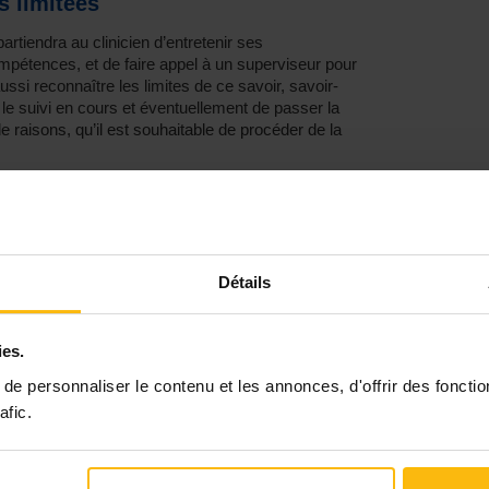
 limitées
ppartiendra au clinicien d’entretenir ses
mpétences, et de faire appel à un superviseur pour
aussi reconnaître les limites de ce savoir, savoir-
ur le suivi en cours et éventuellement de passer la
de raisons, qu’il est souhaitable de procéder de la
s ?
, c’est-à-dire le lien thérapeutique. Ce lien est-il
n place ? Quelle attitude face aux manquements, aux
Détails
nt verbalisés, mis au travail dans la relation elle-
ours. Manquer une séance de façon récurrente est
(re)joue et le contexte émotionnel de cette façon
ies.
le et motivée, par exemple, ne demande
e personnaliser le contenu et les annonces, d'offrir des fonctio
afic.
u’où ?
 c’est indispensable, mais aussi d’entendre ce qu’en
de tenir aux règles envers et contre tout, comme un