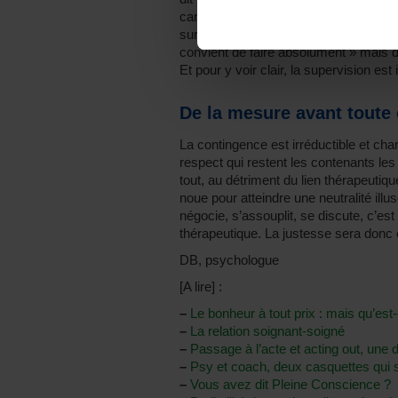
carcan qui fait tenir l’ensemble à cou
sur l’utilité de notre cadre et sur ses
convient de faire absolument » mais d
Et pour y voir clair, la supervision est
De la mesure avant toute
La contingence est irréductible et char
respect qui restent les contenants les
tout, au détriment du lien thérapeutiq
noue pour atteindre une neutralité illu
négocie, s’assouplit, se discute, c’est
thérapeutique. La justesse sera donc 
DB, psychologue
[A lire] :
–
Le bonheur à tout prix : mais qu’est
–
La relation soignant-soigné
–
Passage à l’acte et acting out, une d
–
Psy et coach, deux casquettes qui 
–
Vous avez dit Pleine Conscience ?