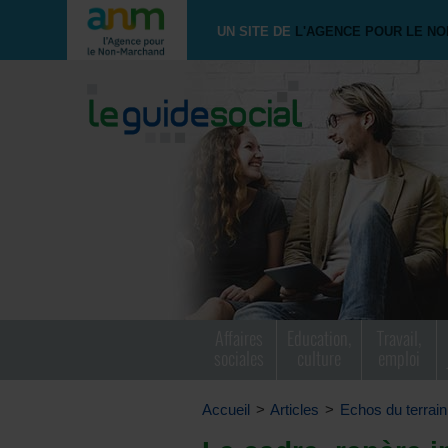
UN SITE DE
L'AGENCE POUR LE N
Affaires
Education,
Travail,
sociales
culture
emploi
Accueil
>
Articles
>
Echos du terrain