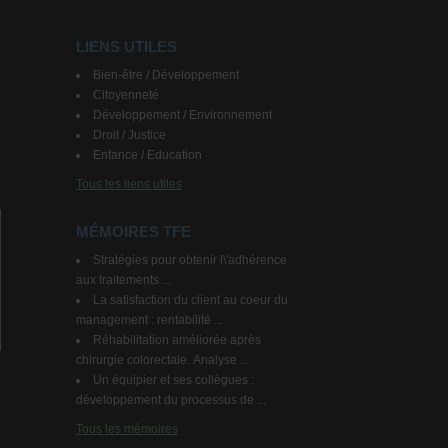
LIENS UTILES
Bien-être / Développement
Citoyenneté
Développement / Environnement
Droit / Justice
Enfance / Education
Tous les liens utiles
MÉMOIRES TFE
Stratégies pour obtenir l\'adhérence
aux traitements ...
La satisfaction du client au coeur du
management : rentabilité ...
Réhabilitation améliorée après
chirurgie colorectale. Analyse ...
Un équipier et ses collègues :
développement du processus de ...
Tous les mémoires