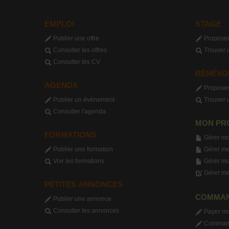
EMPLOI
STAGE
Publier une offre
Proposer
Consulter les offres
Trouver 
Consulter les CV
BÉNÉVO
AGENDA
Proposer
Publier un événement
Trouver 
Consulter l'agenda
MON PR
FORMATIONS
Gérer mo
Publier une formation
Gérer me
Voir les formations
Gérer m
Gérer me
PETITES ANNONCES
COMMA
Publier une annonce
Consulter les annonces
Payer m
Commande