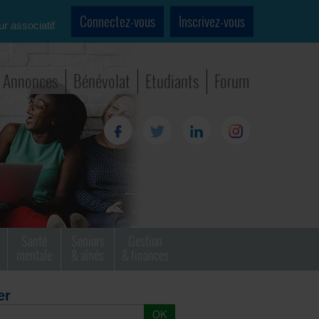
Connectez-vous
Inscrivez-vous
ur associatif
Annonces
Bénévolat
Etudiants
Forum
Santé
Seniors
Gestion
mentale
& aînés
& finances
er