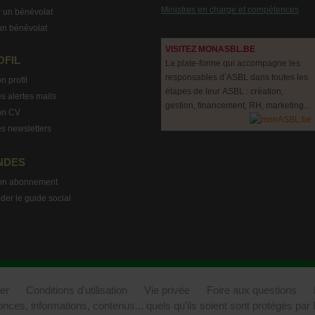
Ministres en charge et compétences
 un bénévolat
un bénévolat
VISITEZ MONASBL.BE
OFIL
La plate-forme qui accompagne les
responsables d’ASBL dans toutes les
n profil
étapes de leur ASBL : création,
s alertes mails
gestion, financement, RH, marketing...
on CV
s newsletters
NDES
on abonnement
r le guide social
er
Conditions d'utilisation
Vie privée
Foire aux questions
onces, informations, contenus... quels qu’ils soient sont protégés par