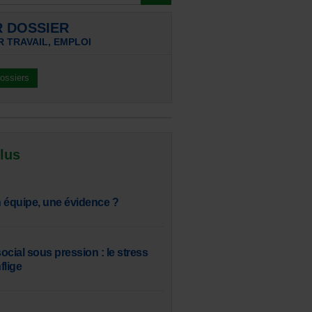
R DOSSIER
 TRAVAIL, EMPLOI
dossiers
 lus
en équipe, une évidence ?
social sous pression : le stress
flige