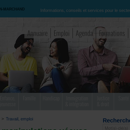
ON-MARCHAND
Informations, conseils et services pour le secte
Annuaire
Emploi
Agenda
Formations
Enfance,
Famille
Handicap
Immigration
Justice
Santé
jeunesse
& intégration
& droit
>
Travail, emploi
Recherch