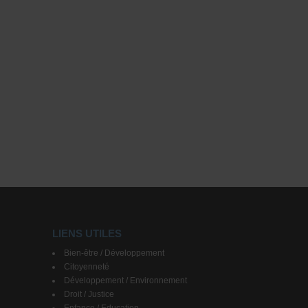
LIENS UTILES
Bien-être / Développement
Citoyenneté
Développement / Environnement
Droit / Justice