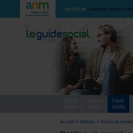
UN SITE DE
L'AGENCE POUR LE N
Affaires
Education,
Travail,
sociales
culture
emploi
Accueil
>
Articles
>
Echos du terrain