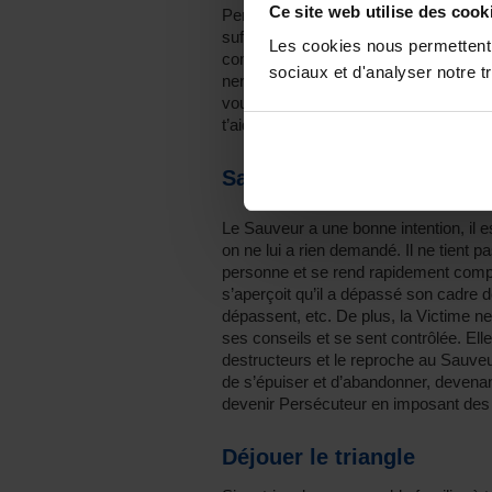
Ce site web utilise des cook
Persécuteur ou Victime. Point besoin n
suffit qu’une des deux parties lance u
Les cookies nous permettent d
commence. Par exemple, si une person
sociaux et d'analyser notre tr
nerf, il faut que je te parle tout de sui
vous lui répondez « Pas de problème, v
t’aider », vous empruntez le rôle de Sa
Sauveur, Persécuteur et 
Le Sauveur a une bonne intention, il e
on ne lui a rien demandé. Il ne tient 
personne et se rend rapidement compte q
s’aperçoit qu’il a dépassé son cadre d
dépassent, etc. De plus, la Victime n
ses conseils et se sent contrôlée. El
destructeurs et le reproche au Sauveu
de s’épuiser et d’abandonner, devena
devenir Persécuteur en imposant des r
Déjouer le triangle