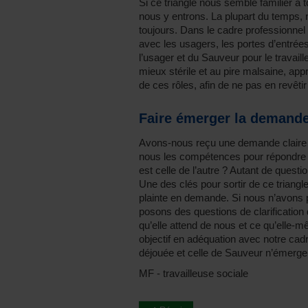
Si ce triangle nous semble familier à t
nous y entrons. La plupart du temps, 
toujours. Dans le cadre professionnel d
avec les usagers, les portes d’entrées
l’usager et du Sauveur pour le travaill
mieux stérile et au pire malsaine, app
de ces rôles, afin de ne pas en revêti
Faire émerger la demand
Avons-nous reçu une demande claire 
nous les compétences pour répondre à
est celle de l’autre ? Autant de questio
Une des clés pour sortir de ce triangl
plainte en demande. Si nous n’avons 
posons des questions de clarification
qu’elle attend de nous et ce qu’elle-
objectif en adéquation avec notre cadre
déjouée et celle de Sauveur n’émerge
MF - travailleuse sociale