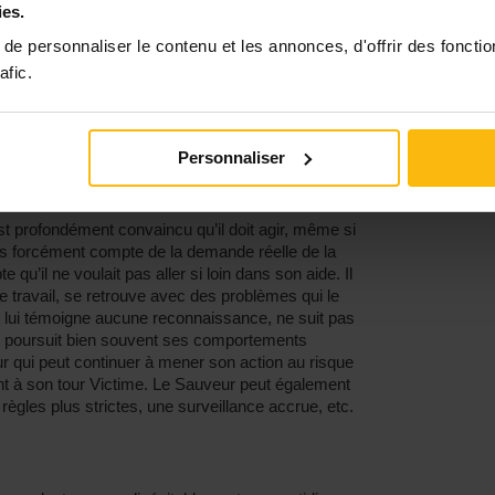
ies.
on plus d’être trois pour dessiner ce triangle … Il
ne accroche et que l’autre y réponde pour que le jeu
e personnaliser le contenu et les annonces, d'offrir des fonctio
ne vous dit « Je n’en peux plus, je suis à bout de
afic.
te, sinon je vais pleurer » (position Victime) et que
iens, nous allons parler tout de suite et je vais
uveur et entrez dans le triangle.
Personnaliser
Victime
st profondément convaincu qu’il doit agir, même si
pas forcément compte de la demande réelle de la
u’il ne voulait pas aller si loin dans son aide. Il
e travail, se retrouve avec des problèmes qui le
e lui témoigne aucune reconnaissance, ne suit pas
le poursuit bien souvent ses comportements
r qui peut continuer à mener son action au risque
nt à son tour Victime. Le Sauveur peut également
ègles plus strictes, une surveillance accrue, etc.