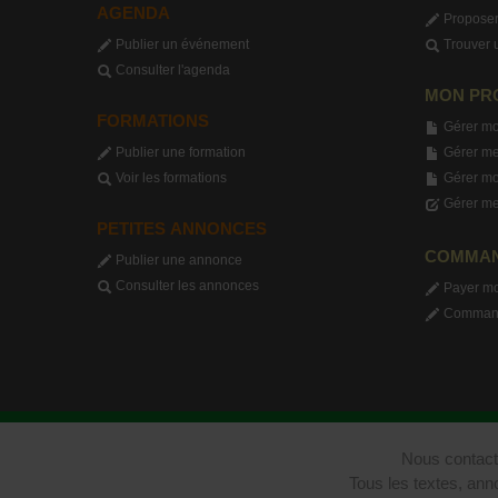
AGENDA
Proposer
Publier un événement
Trouver 
Consulter l'agenda
MON PR
FORMATIONS
Gérer mo
Publier une formation
Gérer me
Voir les formations
Gérer m
Gérer me
PETITES ANNONCES
COMMA
Publier une annonce
Consulter les annonces
Payer m
Commande
Nous contact
Tous les textes, ann