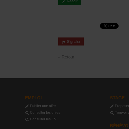
Réagir
Signaler
« Retour
EMPLOI
STAGE
Publier une offre
Proposer
Consulter les offres
Trouver 
Consulter les CV
BÉNÉVO