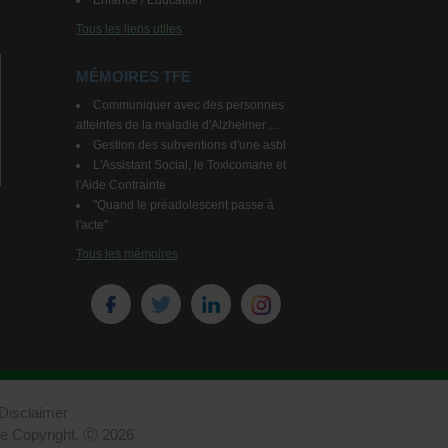
Enfance / Education
Tous les liens utiles
MÉMOIRES TFE
Communiquer avec des personnes
atteintes de la maladie d'Alzheimer ...
Gestion des subventions d'une asbl
L'Assistant Social, le Toxicomane et
l'Aide Contrainte
"Quand le préadolescent passe à
l'acte"
Tous les mémoires
Disclaimer
 le Copyright. Ⓒ 2026