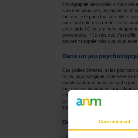
chorégraphie bien rodée. « Vous deve
« Je n’en peux rien, je n’ai pas le choi
faut que je te parle tout de suite, sino
avez mal noté mon rendez-vous, vous 
cette farde ! C’est vraiment insupport
prononcées. « Je sais que c’est diffic
pouvez m’appeler dès que vous avez
Dans un jeu psychologiq
Ces petites phrases, et les positions
un jeu psychologique : une série de m
aboutissant à un bénéfice caché pour 
tout ceci est inconscient, mais leur ca
véhiculés suscitent confusion mentale e
Le principal jeu psychologique auquel
social, est celui du triangle relationn
De rôles et non de perso
Consentement
Il s’agit ici de rôles que nous prenon