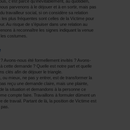
ous, c’est parce qu’inévitablement, au quotidien,
nous parvenons à le déjouer et à en sortir, mais pas
u travailleur social, si on considère sa relation
 les plus fréquentes sont celles de la Victime pour
eur. Au risque de s’épuiser dans une relation au
renons à reconnaître les signes indiquant la venue
r les costumes.
e
? Avons-nous été formellement invités ? Avons-
 cette demande ? Quelle est notre part et quelle
ns clés afin de déjouer le triangle.
e, ou mieux, ne pas y entrer, est de transformer la
pas reçu une demande claire, mais une plainte,
 de la situation et demandons à la personne ce
même compte faire. Travaillons à formuler dûment un
 de travail. Partant de là, la position de Victime est
 pas.