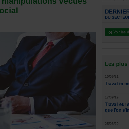
s manipulations vécues
social
DERNIE
DU SECTEUR
Voir les 
Les plus
10/05/21
Travailler 
17/09/19
Travailleur 
que l'on s'in
25/08/20