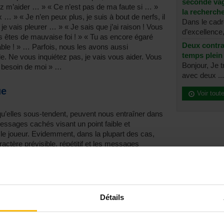
seconde vag
z m’aider … » « Ce n’est pas de ma faute si … »
la recherche
x … » « Je n’en peux plus, je suis à bout de nerfs, il
Dans le cad
n je vais pleurer … » « Je sais que j’ai raison ! Vous
d’excellence, 
êtes de mauvaise foi ! » « Tu as encore égaré
Deux contra
able ! » … Parfois, nous les avons aussi
temps plein
ile. Ne vous inquiétez pas, je vais vous aider. Vous
Bonjour, Je t
 besoin de moi » …
avec deux ...
ue
Voir tout
 qu’elles sous-tendent, peuvent nous entraîner dans
essages cachés visant un point faible et
le joueur. Evidemment, dans la plupart des cas,
ractère prévisible, répétitif et les messages
t émotionnelle et parasitent notre travail quotidien.
 nous sommes confrontés, en tant que travailleur
el Sauveur - Persécuteur - Victime.
nnes
Détails
s, donc nous pouvons tous être tour à tour Sauveur,