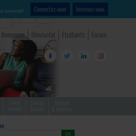
Connectez-vous
Inscrivez-vous
ur associatif
Annonces
Bénévolat
Etudiants
Forum
Santé
Seniors
Gestion
mentale
& aînés
& finances
er