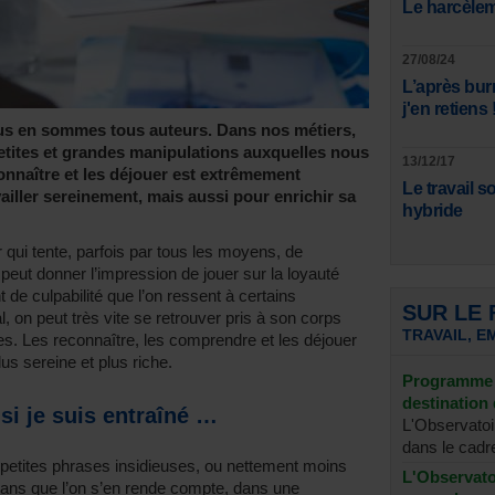
Le harcèlem
27/08/24
L’après burn
j'en retiens 
s en sommes tous auteurs. Dans nos métiers,
petites et grandes manipulations auxquelles nous
13/12/17
nnaître et les déjouer est extrêmement
Le travail 
iller sereinement, mais aussi pour enrichir sa
hybride
er qui tente, parfois par tous les moyens, de
i peut donner l’impression de jouer sur la loyauté
 de culpabilité que l’on ressent à certains
SUR LE
, on peut très vite se retrouver pris à son corps
TRAVAIL, E
s. Les reconnaître, les comprendre et les déjouer
us sereine et plus riche.
Programme 
destination 
si je suis entraîné …
L'Observatoi
dans le cadre
petites phrases insidieuses, ou nettement moins
L'Observatoi
 sans que l’on s’en rende compte, dans une