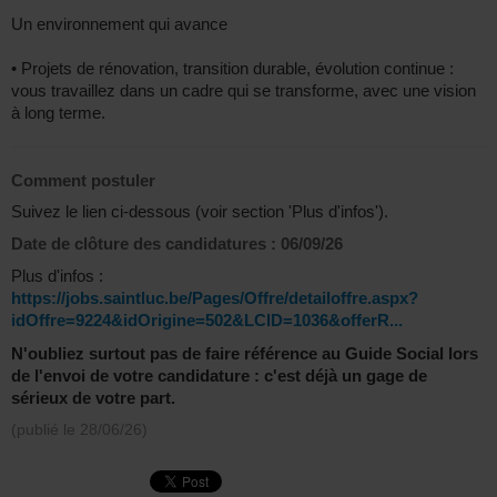
Un environnement qui avance
• Projets de rénovation, transition durable, évolution continue :
vous travaillez dans un cadre qui se transforme, avec une vision
à long terme.
Comment postuler
Suivez le lien ci-dessous (voir section 'Plus d'infos').
Date de clôture des candidatures :
06/09/26
Plus d'infos :
https://jobs.saintluc.be/Pages/Offre/detailoffre.aspx?
idOffre=9224&idOrigine=502&LCID=1036&offerR...
N'oubliez surtout pas de faire référence au Guide Social lors
de l'envoi de votre candidature : c'est déjà un gage de
sérieux de votre part.
(publié le
28/06/26
)