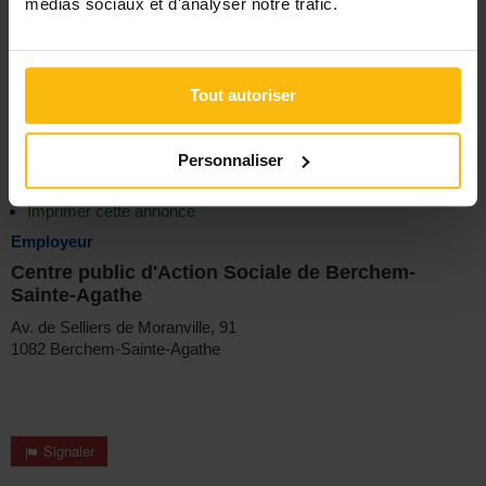
médias sociaux et d'analyser notre trafic.
Plus d'infos :
http://jobs.1082berchem.brussels
N'oubliez surtout pas de faire référence au Guide Social lors
de l'envoi de votre candidature : c'est déjà un gage de
Tout autoriser
sérieux de votre part.
(publié le
20/05/26
)
Personnaliser
Imprimer cette annonce
Employeur
Centre public d'Action Sociale de Berchem-
Sainte-Agathe
Av. de Selliers de Moranville, 91
1082 Berchem-Sainte-Agathe
Signaler