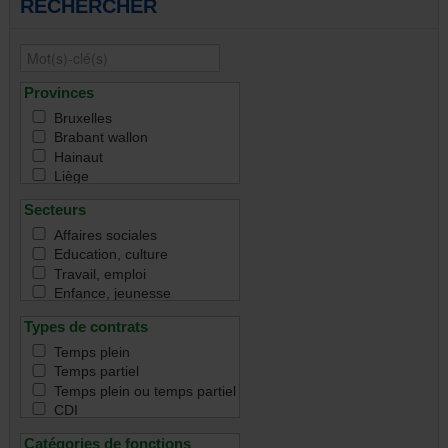
RECHERCHER
Provinces
Bruxelles
Brabant wallon
Hainaut
Liège
Namur
Secteurs
Luxembourg
Toutes
Affaires sociales
Education, culture
Travail, emploi
Enfance, jeunesse
Famille
Types de contrats
Handicap
Immigration & intégration
Temps plein
Justice & droit
Temps partiel
Santé
Temps plein ou temps partiel
Santé mentale
CDI
Seniors & aînés
CDD
Catégories de fonctions
Tous