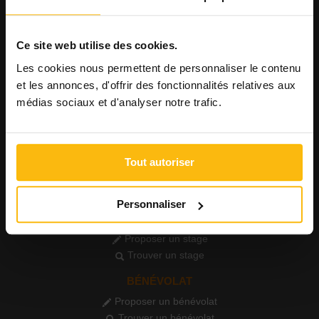
Consulter les CV
AGENDA
Ce site web utilise des cookies.
Publier un événement
Consulter l'agenda
Les cookies nous permettent de personnaliser le contenu
et les annonces, d'offrir des fonctionnalités relatives aux
FORMATIONS
médias sociaux et d'analyser notre trafic.
Publier une formation
Voir les formations
PETITES ANNONCES
Tout autoriser
Publier une annonce
Consulter les annonces
Personnaliser
STAGE
Proposer un stage
Trouver un stage
BÉNÉVOLAT
Proposer un bénévolat
Trouver un bénévolat