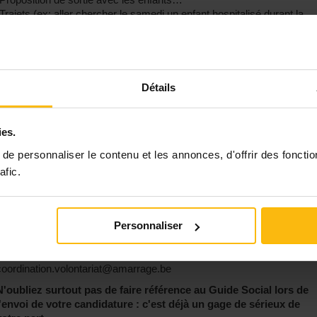
-Trajets (ex: aller chercher le samedi un enfant hospitalisé durant la
semaine ou le reconduire à l’hôpital après le weekend)
Votre PROFIL :
- Vous souhaitez vous engager dans la durée
Détails
- Vous êtes à l’aise avec les enfants et les ados
- Vous êtes empathique et à l’écoute
- Vous avez envie d’accompagner un.des enfant(s)/jeune(s) pour une
ies.
durée variable, les aider à devenir autonomes et à s’épanouir, leur fair
e personnaliser le contenu et les annonces, d'offrir des fonctio
découvrir des loisirs, partager un hobby ou une compétence
particulière…
afic.
Horaire et rythme selon vos disponibilités
Personnaliser
Envie d’enrichir notre projet et d’agir à nos côtés ?
Prenez contact avec Didier Frans et Valérie Labrique, coordinateurs d
l’équipe des volontaires :
coordination.volontariat@amarrage.be
N'oubliez surtout pas de faire référence au Guide Social lors de
l'envoi de votre candidature : c'est déjà un gage de sérieux de