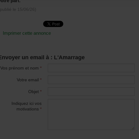
votre part.
(publié le
15/06/26
)
Imprimer cette annonce
Envoyer un email à : L'Amarrage
Vos prénom et nom
*
Votre email
*
Objet
*
Indiquez ici vos
motivations
*