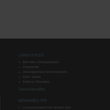
LIENS UTILES
Bien-être / Développement
Citoyenneté
Développement / Environnement
Droit / Justice
Enfance / Education
Tous les liens utiles
MÉMOIRES TFE
la communication Non Verbale chez