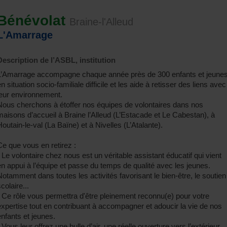
Bénévolat
Braine-l'Alleud
L'Amarrage
Description de l’ASBL, institution
L’Amarrage accompagne chaque année près de 300 enfants et jeune
n situation socio-familiale difficile et les aide à retisser des liens avec
leur environnement.
Nous cherchons à étoffer nos équipes de volontaires dans nos
maisons d’accueil à Braine l’Alleud (L’Estacade et Le Cabestan), à
Houtain-le-val (La Baïne) et à Nivelles (L’Atalante).
Ce que vous en retirez :
- Le volontaire chez nous est un véritable assistant éducatif qui vient
en appui à l’équipe et passe du temps de qualité avec les jeunes.
Notamment dans toutes les activités favorisant le bien-être, le soutien
colaire...
- Ce rôle vous permettra d'être pleinement reconnu(e) pour votre
expertise tout en contribuant à accompagner et adoucir la vie de nos
enfants et jeunes.
 Vous leur offrez une bulle d’air, une réelle ouverture vers l’extérieur,