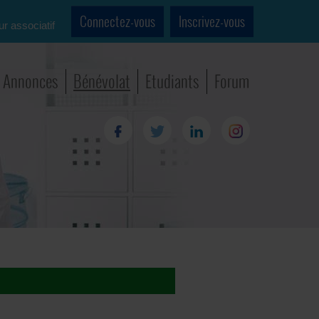
Connectez-vous
Inscrivez-vous
ur associatif
Annonces
Bénévolat
Etudiants
Forum