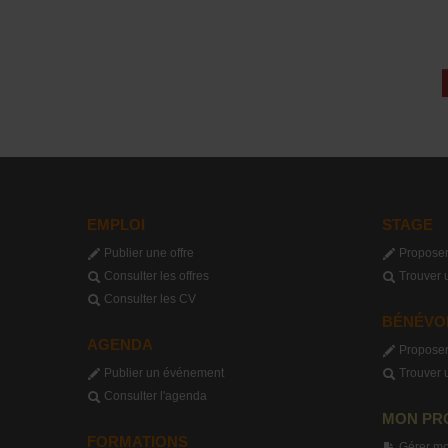
EMPLOI
STAGE
Publier une offre
Proposer
Consulter les offres
Trouver 
Consulter les CV
BÉNÉVO
AGENDA
Proposer
Publier un événement
Trouver 
Consulter l'agenda
MON PR
FORMATIONS
Gérer mo