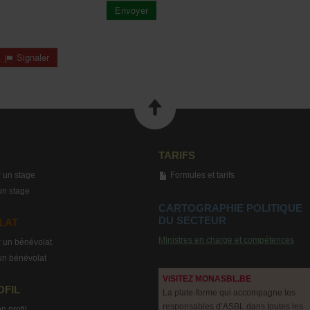
Envoyer
Signaler
TARIFS
 un stage
Formules et tarifs
un stage
CARTOGRAPHIE POLITIQUE
DU SECTEUR
LAT
Ministres en charge et compétences
 un bénévolat
un bénévolat
VISITEZ MONASBL.BE
OFIL
La plate-forme qui accompagne les
responsables d’ASBL dans toutes les
n profil