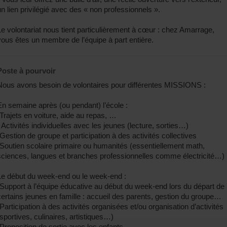
un lien privilégié avec des « non professionnels ».
Le volontariat nous tient particulièrement à cœur : chez Amarrage,
vous êtes un membre de l’équipe à part entière.
Poste à pourvoir
Nous avons besoin de volontaires pour différentes MISSIONS :
En semaine après (ou pendant) l’école :
-Trajets en voiture, aide au repas, …
- Activités individuelles avec les jeunes (lecture, sorties…)
-Gestion de groupe et participation à des activités collectives
-Soutien scolaire primaire ou humanités (essentiellement math,
sciences, langues et branches professionnelles comme électricité…)
Le début du week-end ou le week-end :
-Support à l’équipe éducative au début du week-end lors du départ de
certains jeunes en famille : accueil des parents, gestion du groupe…
-Participation à des activités organisées et/ou organisation d’activités
(sportives, culinaires, artistiques…)
-Proposition de sortie avec les enfants…