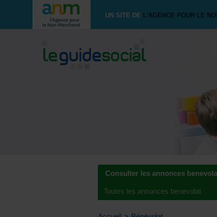
UN SITE DE
L'AGENCE POUR LE N
Consulter les annonces benevola
Toutes les annonces benevolat
Accueil
>
Bénévolat