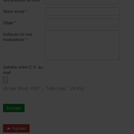
Vos prénom et nom
*
Votre email
*
Objet
*
Indiquez ici vos
motivations
*
Joindre votre C.V. au
mail
(fichier Word, PDF, ... Taille max. : 24 Mo)
Envoyer
Signaler