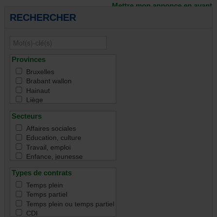
Mettre mon annonce en avant
RECHERCHER
Provinces
Bruxelles
Brabant wallon
Hainaut
Liège
Namur
Secteurs
Luxembourg
Toutes
Affaires sociales
Education, culture
Travail, emploi
Enfance, jeunesse
Famille
Types de contrats
Handicap
Immigration & intégration
Temps plein
Justice & droit
Temps partiel
Santé
Temps plein ou temps partiel
Santé mentale
CDI