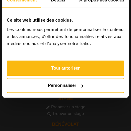
Consulter les offres
Consulter les CV
Ce site web utilise des cookies.
AGENDA
Les cookies nous permettent de personnaliser le contenu
Publier un événement
et les annonces, d'offrir des fonctionnalités relatives aux
Consulter l'agenda
médias sociaux et d'analyser notre trafic.
FORMATIONS
Publier une formation
Voir les formations
Tout autoriser
PETITES ANNONCES
Publier une annonce
Personnaliser
Consulter les annonces
STAGE
Proposer un stage
Trouver un stage
BÉNÉVOLAT