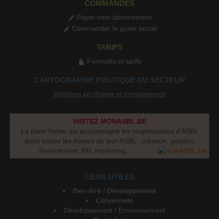
COMMANDES
Payer mon abonnement
Commander le guide social
TARIFS
Formules et tarifs
CARTOGRAPHIE POLITIQUE DU SECTEUR
Ministres en charge et compétences
VISITEZ MONASBL.BE
La plate-forme qui accompagne les responsables d’ASBL
dans toutes les étapes de leur ASBL : création, gestion,
financement, RH, marketing...
LIENS UTILES
Bien-être / Développement
Citoyenneté
Développement / Environnement