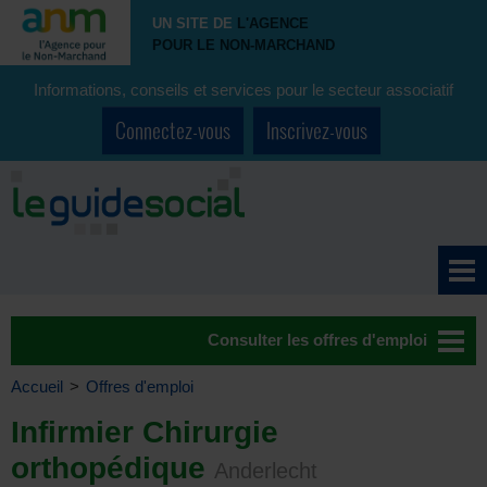
UN SITE DE
L'AGENCE
POUR LE NON-MARCHAND
Informations, conseils et services pour le secteur associatif
Connectez-vous
Inscrivez-vous
Consulter les offres d'emploi
Accueil
>
Offres d'emploi
Infirmier Chirurgie
orthopédique
Anderlecht