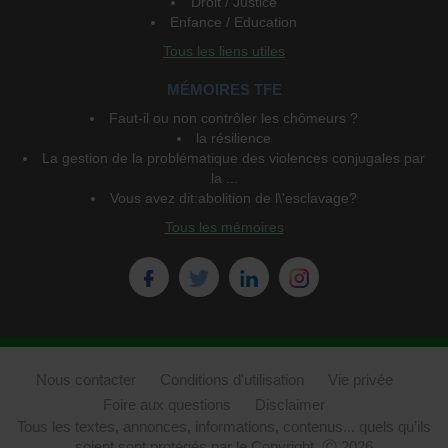
Droit / Justice
Enfance / Education
Tous les liens utiles
MÉMOIRES TFE
Faut-il ou non contrôler les chômeurs ?
la résilience
La gestion de la problématique des violences conjugales par
la ...
Vous avez dit:abolition de l\'esclavage?
Tous les mémoires
Nous contacter
Conditions d'utilisation
Vie privée
Foire aux questions
Disclaimer
Tous les textes, annonces, informations, contenus... quels qu’ils
soient sont protégés par le Copyright. Ⓒ 2026