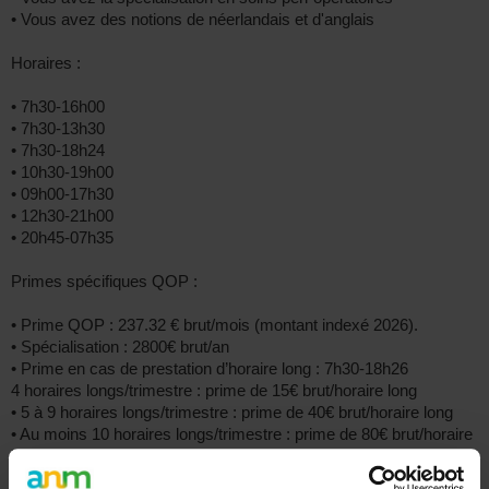
• Vous avez des notions de néerlandais et d'anglais
Horaires :
• 7h30-16h00
• 7h30-13h30
• 7h30-18h24
• 10h30-19h00
• 09h00-17h30
• 12h30-21h00
• 20h45-07h35
Primes spécifiques QOP :
• Prime QOP : 237.32 € brut/mois (montant indexé 2026).
• Spécialisation : 2800€ brut/an
• Prime en cas de prestation d’horaire long : 7h30-18h26
4 horaires longs/trimestre : prime de 15€ brut/horaire long
• 5 à 9 horaires longs/trimestre : prime de 40€ brut/horaire long
• Au moins 10 horaires longs/trimestre : prime de 80€ brut/horaire
long