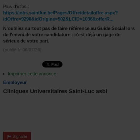
Plus d'infos :
https://jobs.saintluc.be/Pages/Offre/detailoffre.aspx?
idOffre=9290&idOrigine=502&LCID=1036&offerR...
N'oubliez surtout pas de faire référence au Guide Social lors
de l'envoi de votre candidature : c'est déjà un gage de
sérieux de votre part.
(publié le
06/07/26
)
Imprimer cette annonce
Employeur
Cliniques Universitaires Saint-Luc asbl
Signaler