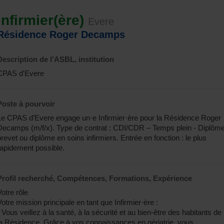
Infirmier(ère)
Evere
Résidence Roger Decamps
Description de l’ASBL, institution
CPAS d'Evere
Poste à pourvoir
Le CPAS d’Evere engage un·e Infirmier·ère pour la Résidence Roger
Decamps (m/f/x). Type de contrat : CDI/CDR – Temps plein - Diplôme
brevet ou diplôme en soins infirmiers. Entrée en fonction : le plus
rapidement possible.
Profil recherché, Compétences, Formations, Expérience
Votre rôle
Votre mission principale en tant que Infirmier·ère :
- Vous veillez à la santé, à la sécurité et au bien-être des habitants de
la Résidence. Grâce à vos connaissances en gériatrie, vous