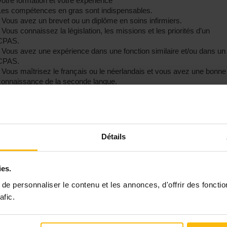
Votre formation et votre expérience
Les compétences en gras sont indispensables.
- Vous avez un brevet ou un diplôme en soins infirmiers.
- Vous connaissez la législation, les missions et les priorités d’un
CPAS.
- Vous avez une expérience dans une fonction similaire et/ou dans un
CPAS.
- Vous maîtrisez le français ou le néerlandais et vous avez une bonne
connaissance de la seconde langue.
ieu de travail
La fonction sera exercée à Evere, à la Résidence Roger Decamps
(Rue de Zaventem 60, 1140 Evere), qui se trouvent tous à proximité
de transports en commun.
Détails
L’ offre du CPAS
- Une équipe dynamique, motivée à aider les autres au quotidien.
ies.
- Un contrat à durée indéterminée ou de remplacement.
- Une entrée en service immédiate.
e personnaliser le contenu et les annonces, d'offrir des fonctio
- Un horaire temps plein de 36 heures par semaine
afic.
- Jusqu’à 36 jours de congé par an (au prorata des heures de travail).
- Un salaire aligné sur le diplôme exigé pour la fonction. Barème
CH/BH. Traitement de départ minimum – CH : 32.973,08 €/BH :