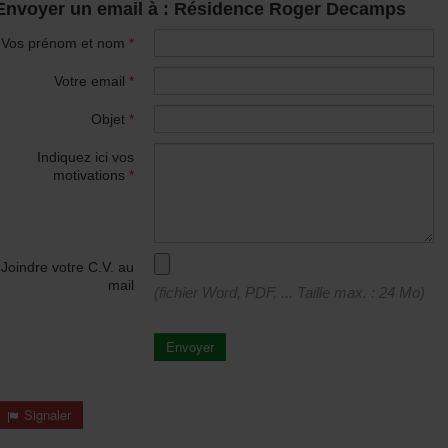
Envoyer un email à : Résidence Roger Decamps
Vos prénom et nom
*
Votre email
*
Objet
*
Indiquez ici vos
motivations
*
Joindre votre C.V. au
mail
(fichier Word, PDF, ... Taille max. : 24 Mo)
Envoyer
Signaler