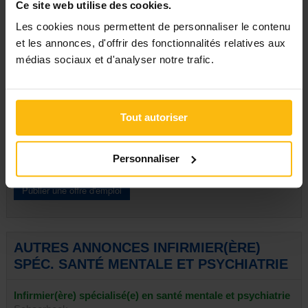
Ce site web utilise des cookies.
(fichier Word, PDF, ... Taille max. : 24 Mo)
Les cookies nous permettent de personnaliser le contenu
et les annonces, d'offrir des fonctionnalités relatives aux
Envoyer
médias sociaux et d'analyser notre trafic.
Signaler
Tout autoriser
PUBLIER UNE ANNONCE
Personnaliser
AUTRES ANNONCES INFIRMIER(ÈRE)
SPÉC. SANTÉ MENTALE ET PSYCHIATRIE
Infirmier(ère) spécialisé(e) en santé mentale et psychiatrie