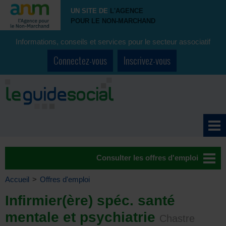
UN SITE DE
L'AGENCE
POUR LE NON-MARCHAND
Informations, conseils et services pour le secteur associatif
Connectez-vous
Inscrivez-vous
Consulter les offres d'emploi
Accueil
>
Offres d'emploi
Infirmier(ère) spéc. santé
mentale et psychiatrie
Chastre