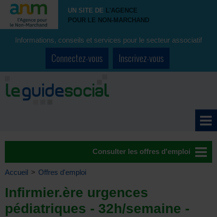
UN SITE DE
L'AGENCE
POUR LE NON-MARCHAND
Informations, conseils et services pour le secteur associatif
Connectez-vous
Inscrivez-vous
Consulter les offres d'emploi
Accueil
>
Offres d'emploi
Infirmier.ère urgences
pédiatriques - 32h/semaine -