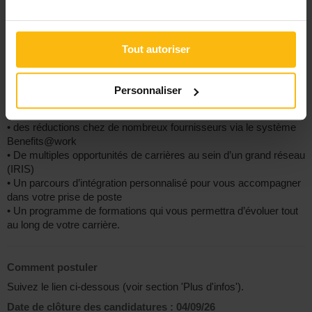
• La gratuité des transports via la STIB et un remboursement de
80% dans les frais de transport en commun et/ou des indemnités
vélo
• Une prime annuelle d’attractivité
Tout autoriser
• Une assurance Plan Pension (3% à charge de l’employeur)
• Une allocation mensuelle de bilinguisme de 150€ bruts (sous
réserve de la remise du brevet Selor Art. 10)
Personnaliser
• 24 jours de congés légaux et 5 jours de congés extra-légaux (+
les différents congés de circonstance)
• des réductions chez de nombreux fournisseurs via le système
Benefits@work
• De multiples opportunités de carrières au sein d’un grand réseau
(IRIS)
• Un parcours d’intégration personnalisé pour vous accompagner
dans votre prise de poste
• Un programme de formations qui vous permettra d’évoluer tout
au long de votre carrière.
Comment postuler
Suivez le lien ci-dessous (voir section 'Plus d'infos').
Date de clôture des candidatures :
04/09/26