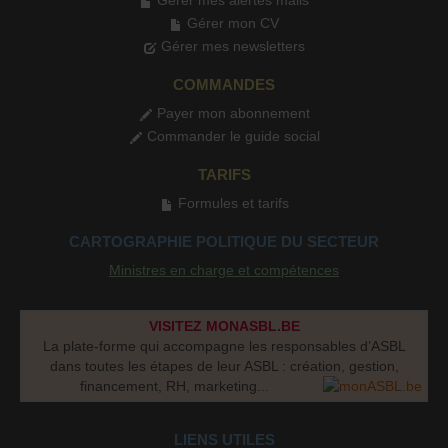
Gérer mes alertes mails
Gérer mon CV
Gérer mes newsletters
COMMANDES
Payer mon abonnement
Commander le guide social
TARIFS
Formules et tarifs
CARTOGRAPHIE POLITIQUE DU SECTEUR
Ministres en charge et compétences
VISITEZ MONASBL.BE
La plate-forme qui accompagne les responsables d’ASBL
dans toutes les étapes de leur ASBL : création, gestion,
financement, RH, marketing...
LIENS UTILES