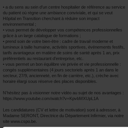
• a du sens au sein d’un centre hospitalier de référence au service
du patient où règne une ambiance conviviale, et qui se veut
Hôpital en Transition cherchant à réduire son impact
environnemental ;
• vous permet de développer vos compétences professionnelles
grâce à un large catalogue de formations ;
• prend soin de votre bien-être : cadre de travail moderne et
lumineux à taille humaine, activités sportives, événements festifs,
tarifs avantageux en matière de soins de santé après 1 an, prix
préférentiels au restaurant d’entreprise, etc.
• vous permet un bon équilibre vie privée et vie professionnelle :
congés supplémentaires (4 jours sectoriels après 1 an dans le
secteur, 27/9, ancienneté, en fin de carrière, etc.), crèche avec
horaire élargi sous réserve des places disponibles.
N'hésitez pas à visionner notre vidéo au sujet de nos avantages :
https://www.youtube.com/watch?v=KpvbMXUpL1A
Les candidatures (CV et lettre de motivation) sont à adresser, à
Madame SERONT, Directrice du Département Infirmier, via notre
site www.cspo.be.