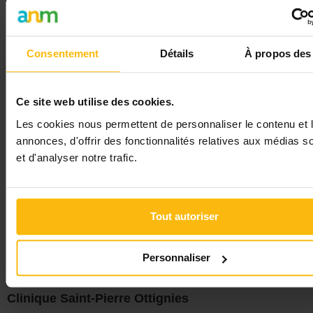
* Cette offre est ouverte au recrutement par recommandation
Consentement
Détails
À propos des
Comment postuler
Suivez le lien ci-dessous (voir section 'Plus d'infos').
Ce site web utilise des cookies.
Plus d'infos :
https://emploi.cspo.be/fr/vacature/reference/BEGUSOF124362/a
Les cookies nous permettent de personnaliser le contenu et 
form.aspx
annonces, d'offrir des fonctionnalités relatives aux médias s
et d'analyser notre trafic.
N'oubliez surtout pas de faire référence au Guide Social lors
de l'envoi de votre candidature : c'est déjà un gage de
sérieux de votre part.
(publié le
26/05/26
)
Tout autoriser
Personnaliser
Imprimer cette annonce
Employeur
Clinique Saint-Pierre Ottignies